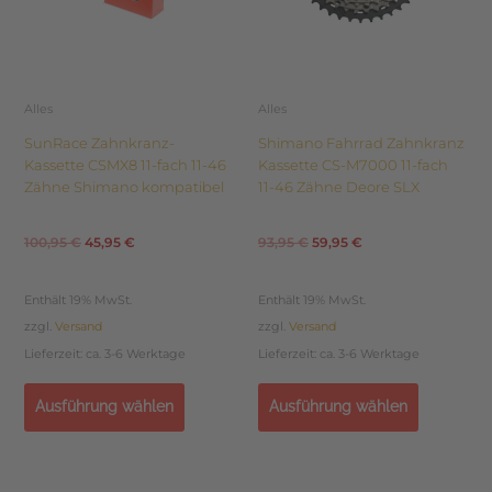
Optionen
Optionen
können
können
auf
auf
der
der
Produktseite
Produktseite
Alles
Alles
gewählt
gewählt
SunRace Zahnkranz-
Shimano Fahrrad Zahnkranz
werden
werden
Kassette CSMX8 11-fach 11-46
Kassette CS-M7000 11-fach
Zähne Shimano kompatibel
11-46 Zähne Deore SLX
100,95
€
45,95
€
93,95
€
59,95
€
Enthält 19% MwSt.
Enthält 19% MwSt.
zzgl.
Versand
zzgl.
Versand
Lieferzeit: ca. 3-6 Werktage
Lieferzeit: ca. 3-6 Werktage
Ausführung wählen
Ausführung wählen