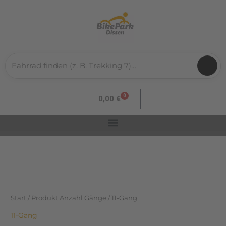
Nach
Zum
Aktualität
sortiert
Inhalt
springen
0
Warenkorb
0,00
€
Start
/ Produkt Anzahl Gänge / 11-Gang
11-Gang