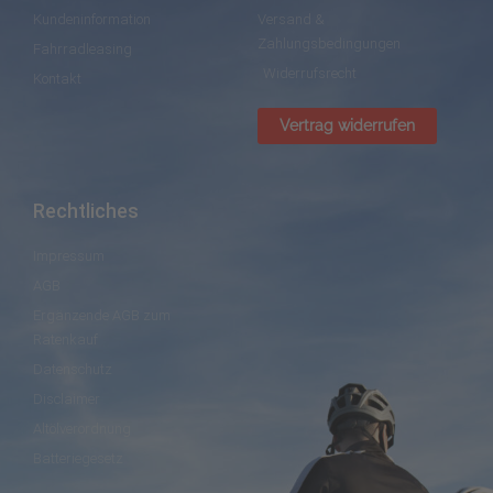
Kundeninformation
Versand &
Zahlungsbedingungen
Fahrradleasing
Widerrufsrecht
Kontakt
Vertrag widerrufen
Rechtliches
Impressum
AGB
Ergänzende AGB zum
Ratenkauf
Datenschutz
Disclaimer
Altölverordnung
Batteriegesetz