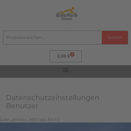
Zum
Inhalt
springen
Suchen
Suchen
nach:
0
Warenkorb
0,00
€
Datenschutzeinstellungen
Benutzer
[user_privacy_settings_form]