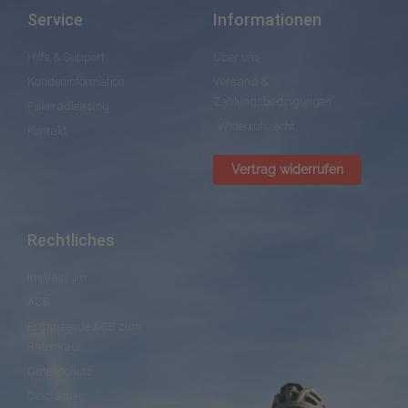
Service
Informationen
Hilfe & Support
Über uns
Kundeninformation
Versand &
Zahlungsbedingungen
Fahrradleasing
Widerrufsrecht
Kontakt
Vertrag widerrufen
Rechtliches
Impressum
AGB
Ergänzende AGB zum
Ratenkauf
Datenschutz
Disclaimer