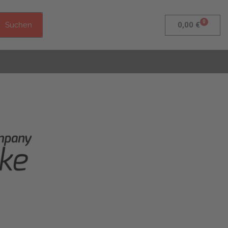
0
Warenk
Suchen
0,00
€