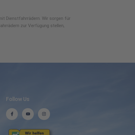
mit Dienstfahrrädern. Wir sorgen für
ahrrädern zur Verfügung stellen,
Follow Us
F
Y
I
a
o
n
c
u
s
e
t
t
b
u
a
o
b
g