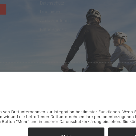
Datenschutz
n
Disclaimer
Altölverordnung
Batteriegesetz
created by DL IT- und Internetservices