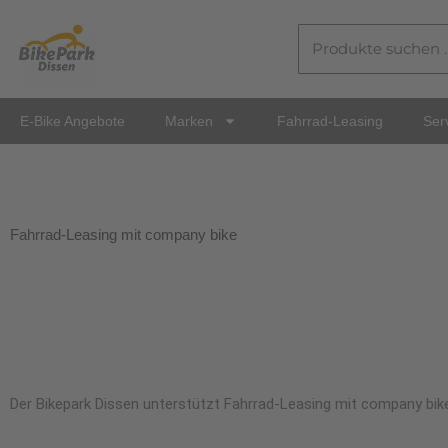
Zum
Suchen
Inhalt
nach:
springen
E-Bike Angebote
Marken
Fahrrad-Leasing
Ser
Fahrrad-Leasing mit company bike
Der Bikepark Dissen unterstützt Fahrrad-Leasing mit company bike