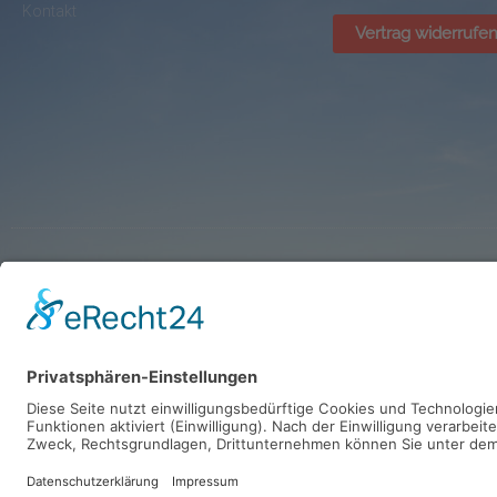
Kontakt
Vertrag widerrufe
© BikePark Dissen / AVR Handelsgesellschaft mbH
Online Marketing Beratung
LinkedIn Workshop