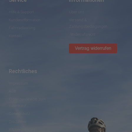
Hilfe & Support
Über uns
Kundeninformation
Versand &
Zahlungsbedingungen
Fahrradleasing
Widerrufsrecht
Kontakt
Vertrag widerrufen
Rechtliches
Impressum
AGB
Ergänzende AGB zum
Ratenkauf
Datenschutz
Disclaimer
Altölverordnung