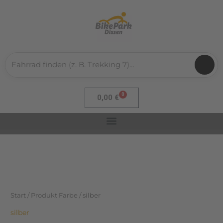
Nach
Zum
Aktualität
sortiert
Inhalt
springen
0
Warenkorb
0,00
€
Start
/ Produkt Farbe / silber
silber