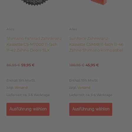
Optionen
Optionen
können
können
auf
auf
der
der
Produktseite
Produktseite
Alles
Alles
gewählt
gewählt
Shimano Fahrrad Zahnkranz
SunRace Zahnkranz-
werden
werden
Kassette CS-M7000 11-fach
Kassette CSMX8 11-fach 11-46
11-42 Zähne Deore SLX
Zähne Shimano kompatibel
86,95
€
59,95
€
100,95
€
45,95
€
Enthält 19% MwSt.
Enthält 19% MwSt.
zzgl.
Versand
zzgl.
Versand
Lieferzeit: ca. 3-6 Werktage
Lieferzeit: ca. 3-6 Werktage
Ausführung wählen
Ausführung wählen