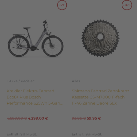
Dieses
Dieses
-7%
-36%
Ursprünglicher
Aktueller
Ursprünglicher
Aktueller
Produkt
Produkt
weist
weist
Preis
Preis
Preis
Preis
mehrere
mehrere
Varianten
Varianten
war:
ist:
war:
ist:
auf.
auf.
Die
Die
4.599,00 €
4.299,00 €.
93,95 €
59,95 €.
Optionen
Optionen
können
können
auf
auf
der
der
Produktseite
Produktseite
E-Bike / Pedelec
Alles
gewählt
gewählt
Kreidler Elektro-Fahrrad
Shimano Fahrrad Zahnkranz
werden
werden
Eco8+ Plus Bosch
Kassette CS-M7000 11-fach
Performance 625Wh 5-Gang
11-46 Zähne Deore SLX
Rücktritt Riemen z.G.170 kg
2024
4.599,00
€
4.299,00
€
93,95
€
59,95
€
Enthält 19% MwSt.
Enthält 19% MwSt.