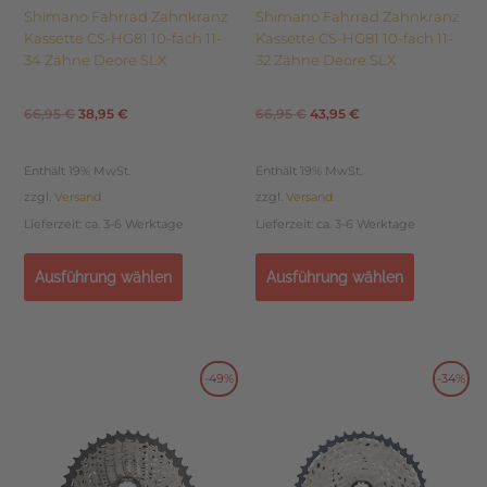
Shimano Fahrrad Zahnkranz
Shimano Fahrrad Zahnkranz
werden
werden
Kassette CS-HG81 10-fach 11-
Kassette CS-HG81 10-fach 11-
34 Zähne Deore SLX
32 Zähne Deore SLX
66,95
€
38,95
€
66,95
€
43,95
€
Enthält 19% MwSt.
Enthält 19% MwSt.
zzgl.
Versand
zzgl.
Versand
Lieferzeit: ca. 3-6 Werktage
Lieferzeit: ca. 3-6 Werktage
Ausführung wählen
Ausführung wählen
Dieses
Dieses
-49%
-34%
Ursprünglicher
Aktueller
Ursprünglicher
Aktueller
Produkt
Produkt
weist
weist
Preis
Preis
Preis
Preis
mehrere
mehrere
Varianten
Varianten
war:
ist:
war:
ist: