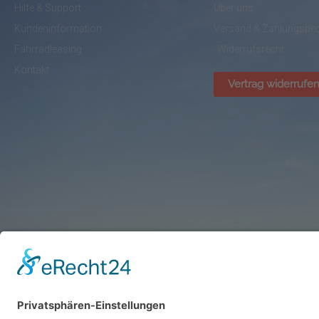
Hilfe & Support
Über uns
Kundeninformation
Versand & Zahlungsbe
Fahrradleasing
Widerrufsrecht
Kontakt
Vertrag widerrufe
© BikePark Dissen / AVR Handelsgesellschaft mbH