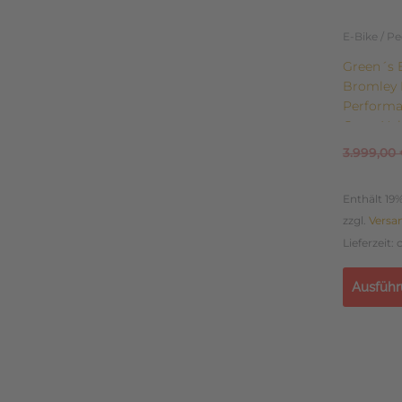
auf
der
E-Bike / P
Produkts
Green´s 
gewählt
Bromley
werden
Performa
Gang Nab
3.999,00
Enthält 19
zzgl.
Versa
Lieferzeit:
Ausführ
Dieses
Produkt