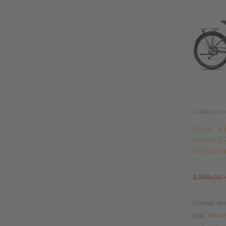
weist
mehrere
Variante
auf.
Die
Optione
können
auf
der
E-Bike / P
Produkts
Green´s 
gewählt
Dorset F
werden
Performa
Gang Deo
3.999,00
Enthält 19
zzgl.
Versa