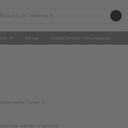
Nach
Aktualität
sortiert
vice
Anfrage
Kontakt | Anfahrt | Öffnungszeiten
odukt Marke / Green´s
Ergebnisse werden angezeigt