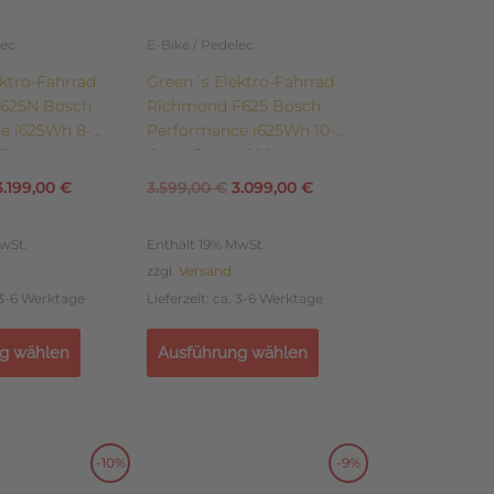
auf
der
lec
E-Bike / Pedelec
te
Produktseite
ktro-Fahrrad
Green´s Elektro-Fahrrad
gewählt
R625N Bosch
Richmond F625 Bosch
werden
e i625Wh 8-
Performance i625Wh 10-
Rücktritt
Gang Deore 2024
3.199,00
€
3.599,00
€
3.099,00
€
wSt.
Enthält 19% MwSt.
zzgl.
Versand
. 3-6 Werktage
Lieferzeit: ca. 3-6 Werktage
g wählen
Ausführung wählen
Dieses
-10%
-9%
Ursprünglicher
Aktueller
Ursprünglicher
Aktueller
Produkt