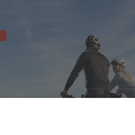
Impressum
dingungen
AGB
Ergänzende AGB zum Ratenkauf
Datenschutz
n
Disclaimer
Altölverordnung
Batteriegesetz
created by DL IT- und Internetservices