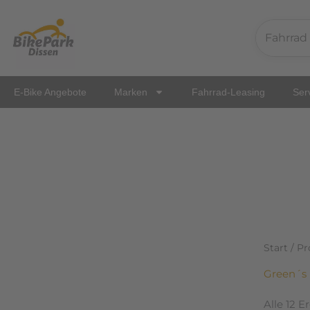
Zum
Inhalt
springen
E-Bike Angebote
Marken
Fahrrad-Leasing
Ser
Start
/ Pr
Green´s
Alle 12 