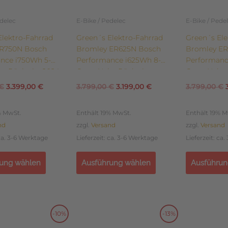
auf
auf
der
der
edelec
E-Bike / Pedelec
E-Bike / Pede
eite
Produktseite
Produktsei
Elektro-Fahrrad
Green´s Elektro-Fahrrad
Green´s Ele
gewählt
gewählt
 R750N Bosch
Bromley ER625N Bosch
Bromley E
werden
werden
nce i750Wh 5-
Performance i625Wh 8-
Performanc
e Rücktritt 2024
Gang Nabe Rücktritt
Gang Nabe 
€
3.399,00
€
3.799,00
€
3.199,00
€
3.799,00
€
% MwSt.
Enthält 19% MwSt.
Enthält 19% M
nd
zzgl.
Versand
zzgl.
Versand
 ca. 3-6 Werktage
Lieferzeit: ca. 3-6 Werktage
Lieferzeit: ca
ung wählen
Ausführung wählen
Ausführun
Dieses
Dieses
-10%
-13%
Ursprünglicher
Aktueller
Ursprünglicher
Aktueller
Produkt
Produkt