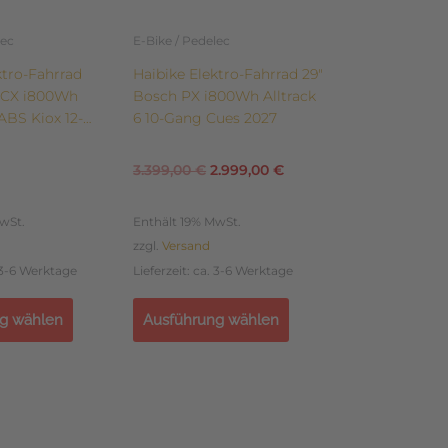
auf
der
lec
E-Bike / Pedelec
te
Produktseite
ktro-Fahrrad
Haibike Elektro-Fahrrad 29″
gewählt
h CX i800Wh
Bosch PX i800Wh Alltrack
werden
5 ABS Kiox 12-
6 10-Gang Cues 2027
3.399,00
€
2.999,00
€
wSt.
Enthält 19% MwSt.
zzgl.
Versand
. 3-6 Werktage
Lieferzeit: ca. 3-6 Werktage
g wählen
Ausführung wählen
Dieses
Produkt