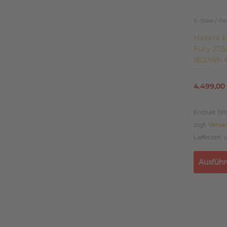
auf
der
E-Bike / P
Produkts
Haibike E
gewählt
Fully 27,
werden
i800Wh A
2026
4.499,00
Enthält 19
zzgl.
Versa
Lieferzeit:
Ausführ
Dieses
Produkt