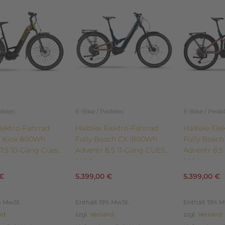
weist
weist
mehrere
mehrere
n
Varianten
Varianten
auf.
auf.
Die
Die
n
Optionen
Optionen
können
können
auf
auf
der
der
edelec
E-Bike / Pedelec
E-Bike / Pede
eite
Produktseite
Produktsei
lektro-Fahrrad
Haibike Elektro-Fahrrad
Haibike Ele
gewählt
gewählt
 Kiox 800Wh
Fully Bosch CX i800Wh
Fully Bosc
werden
werden
7.5 10-Gang Cues
Adventr 8.5 11-Gang CUES
Adventr 8.5
2026
2026
€
5.399,00
€
5.399,00
€
% MwSt.
Enthält 19% MwSt.
Enthält 19% M
nd
zzgl.
Versand
zzgl.
Versand