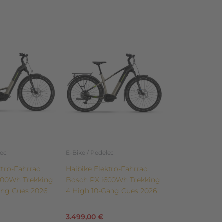
Dieses
Produkt
weist
mehrere
Varianten
auf.
Die
Optionen
können
auf
der
lec
E-Bike / Pedelec
te
Produktseite
ktro-Fahrrad
Haibike Elektro-Fahrrad
gewählt
600Wh Trekking
Bosch PX i600Wh Trekking
werden
ang Cues 2026
4 High 10-Gang Cues 2026
3.499,00
€