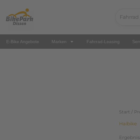
Zum
Inhalt
springen
E-Bike Angebote
Marken
Fahrrad-Leasing
Ser
Start
/ Pr
Haibike
Ergebnis