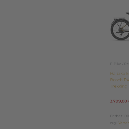
weist
mehrere
Variante
auf.
Die
Optione
können
auf
der
E-Bike / P
Produkts
Haibike E
gewählt
Bosch PX
werden
Trekking 
2026
3.799,00
Enthält 19
zzgl.
Versa