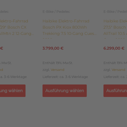
auf
auf
der
der
edelec
E-Bike / Pedelec
E-Bike / Pede
eite
Produktseite
Produktsei
lektro-Fahrrad
Haibike Elektro-Fahrrad
Haibike Ele
gewählt
gewählt
5/29″ Bosch CX
Bosch PX Kiox 800Wh
27,5″ Bosc
werden
werden
llMtn 2 12-Gang
Trekking 7.5 10-Gang Cues
AllTrail 10.
2026
Gang 2026
€
3.799,00
€
6.299,00
€
% MwSt.
Enthält 19% MwSt.
Enthält 19% M
nd
zzgl.
Versand
zzgl.
Versand
 ca. 3-6 Werktage
Lieferzeit: ca. 3-6 Werktage
Lieferzeit: ca
ung wählen
Ausführung wählen
Ausführun
Dieses
Dieses
Produkt
Produkt