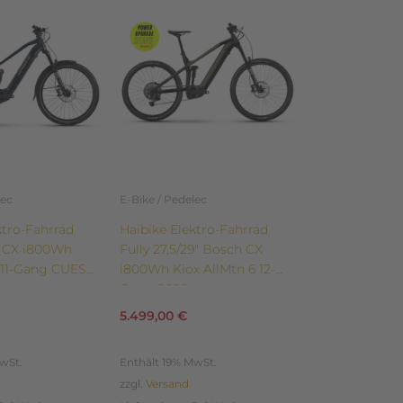
weist
mehrere
Varianten
auf.
Die
Optionen
können
auf
der
lec
E-Bike / Pedelec
te
Produktseite
ktro-Fahrrad
Haibike Elektro-Fahrrad
gewählt
h CX i800Wh
Fully 27,5/29″ Bosch CX
werden
 11-Gang CUES
i800Wh Kiox AllMtn 6 12-
Gang 2026
5.499,00
€
wSt.
Enthält 19% MwSt.
zzgl.
Versand