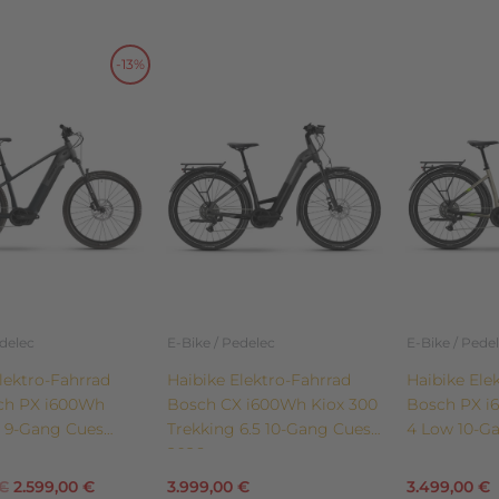
Dieses
Dieses
-13%
Ursprünglicher
Aktueller
Produkt
Produkt
weist
weist
Preis
Preis
mehrere
mehrere
n
Varianten
Varianten
war:
ist:
auf.
auf.
Die
Die
2.999,00 €
2.599,00 €.
n
Optionen
Optionen
können
können
auf
auf
der
der
edelec
E-Bike / Pedelec
E-Bike / Pede
eite
Produktseite
Produktsei
lektro-Fahrrad
Haibike Elektro-Fahrrad
Haibike Ele
gewählt
gewählt
sch PX i600Wh
Bosch CX i600Wh Kiox 300
Bosch PX i
werden
werden
4 9-Gang Cues
Trekking 6.5 10-Gang Cues
4 Low 10-G
2026
€
2.599,00
€
3.999,00
€
3.499,00
€