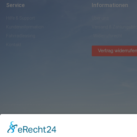
Service
Informationen
Hilfe & Support
Über uns
Kundeninformation
Versand & Zahlungsbe
Fahrradleasing
Widerrufsrecht
Kontakt
Vertrag widerrufe
© BikePark Dissen / AVR Handelsgesellschaft mbH