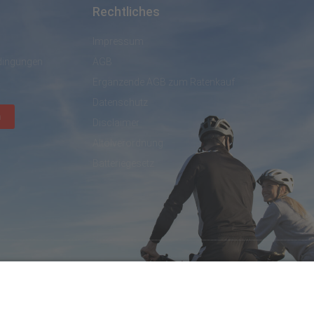
Rechtliches
Impressum
dingungen
AGB
Ergänzende AGB zum Ratenkauf
Datenschutz
n
Disclaimer
Altölverordnung
Batteriegesetz
created by DL IT- und Internetservices