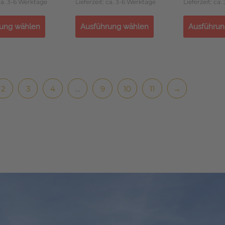
 ca. 3-6 Werktage
Lieferzeit: ca. 3-6 Werktage
Lieferzeit: ca
ung wählen
Ausführung wählen
Ausführun
2
3
4
…
9
10
11
→