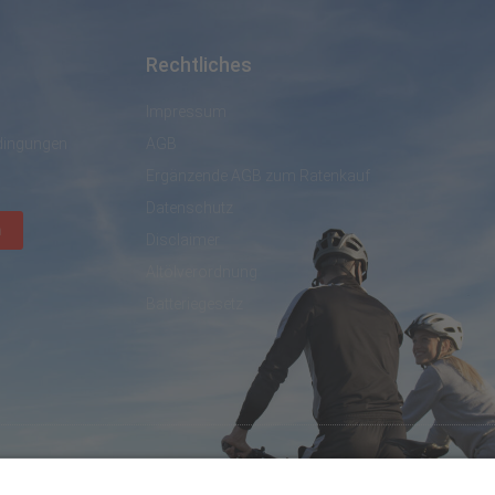
Rechtliches
Impressum
dingungen
AGB
Ergänzende AGB zum Ratenkauf
Datenschutz
n
Disclaimer
Altölverordnung
Batteriegesetz
created by DL IT- und Internetservices