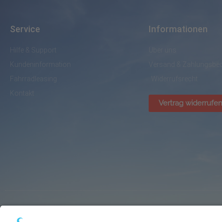
Service
Informationen
Hilfe & Support
Über uns
Kundeninformation
Versand & Zahlungsbe
Fahrradleasing
Widerrufsrecht
Kontakt
Vertrag widerrufe
© BikePark Dissen / AVR Handelsgesellschaft mbH