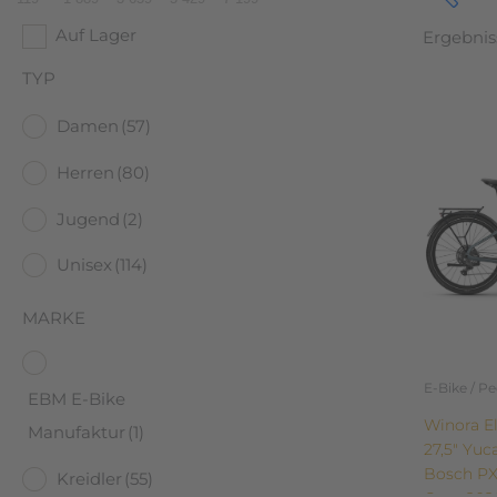
Auf Lager
Ergebnis
Preis
TYP
119 €
Dieses
Damen
(57)
119
Produkt
weist
Herren
(80)
mehrere
Variante
Jugend
(2)
auf.
MAR
Unisex
(114)
Die
Optione
E
MARKE
können
K
auf
der
P
E-Bike / P
EBM E-Bike
Produkts
W
Winora E
gewählt
Manufaktur
(1)
27,5″ Yuc
werden
C
Bosch PX
Kreidler
(55)