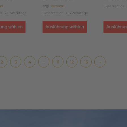
nd
zzgl.
Versand
Lieferzeit: ca
 ca. 3-6 Werktage
Lieferzeit: ca. 3-6 Werktage
ung wählen
Ausführung wählen
Ausführun
2
3
4
…
11
12
13
→