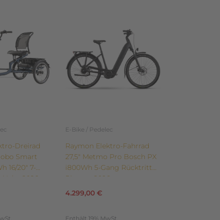
Dieses
Produkt
weist
mehrere
Varianten
auf.
Die
Optionen
können
auf
der
lec
E-Bike / Pedelec
te
Produktseite
ktro-Dreirad
Raymon Elektro-Fahrrad
gewählt
oobo Smart
27,5″ Metmo Pro Bosch PX
werden
 16/20″ 7-
i800Wh 5-Gang Rücktritt
 Nabe 2026
Riemen 2026
4.299,00
€
wSt.
Enthält 19% MwSt.