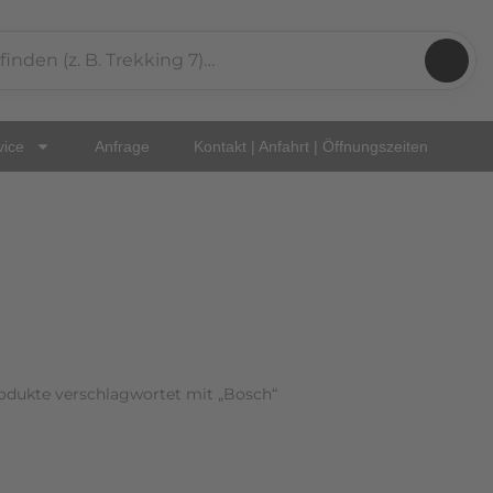
Nach
Aktualität
sortiert
vice
Anfrage
Kontakt | Anfahrt | Öffnungszeiten
odukte verschlagwortet mit „Bosch“