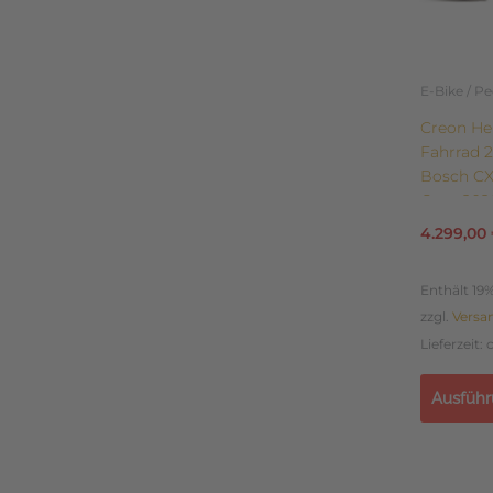
können
auf
der
E-Bike / P
Produkts
Creon Her
gewählt
Fahrrad 2
werden
Bosch CX
Cues 202
4.299,00
Enthält 19
zzgl.
Versa
Lieferzeit:
Ausführ