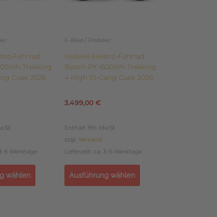
können
auf
der
lec
E-Bike / Pedelec
te
Produktseite
ktro-Fahrrad
Haibike Elektro-Fahrrad
gewählt
600Wh Trekking
Bosch PX i600Wh Trekking
werden
ang Cues 2026
4 High 10-Gang Cues 2026
3.499,00
€
wSt.
Enthält 19% MwSt.
zzgl.
Versand
. 3-6 Werktage
Lieferzeit: ca. 3-6 Werktage
g wählen
Ausführung wählen