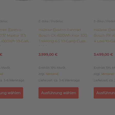
können
können
auf
auf
der
der
edelec
E-Bike / Pedelec
E-Bike / Pede
eite
Produktseite
Produktsei
ren Elektro-
Haibike Elektro-Fahrrad
Haibike Ele
gewählt
gewählt
7,5″ Maxtor R.5
Bosch CX i600Wh Kiox 300
Bosch PX i
werden
werden
 i600Wh 10-Gang
Trekking 6.5 10-Gang Cues
4 Low 10-G
6
2026
€
3.999,00
€
3.499,00
€
% MwSt.
Enthält 19% MwSt.
Enthält 19% M
nd
zzgl.
Versand
zzgl.
Versand
 ca. 3-6 Werktage
Lieferzeit: ca. 3-6 Werktage
Lieferzeit: ca
ung wählen
Ausführung wählen
Ausführun