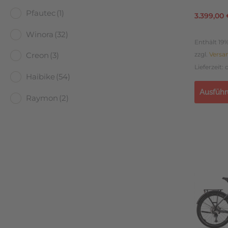
Cues 202
H
Pfautec
(1)
3.399,00
R
Winora
(32)
Enthält 19
Creon
(3)
zzgl.
Versa
Lieferzeit:
Haibike
(54)
Ausführ
Raymon
(2)
Dieses
Produkt
weist
mehrere
Variante
auf.
Die
Optione