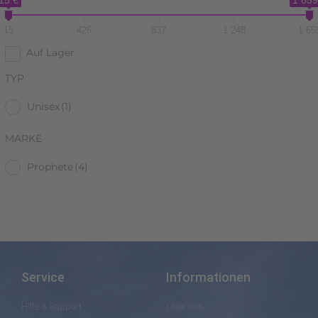
15 €
1 659
15
426
837
1 248
1 65
Auf Lager
TYP
Unisex
(1)
MARKE
Prophete
(4)
Service
Informationen
Hilfe & Support
Über uns