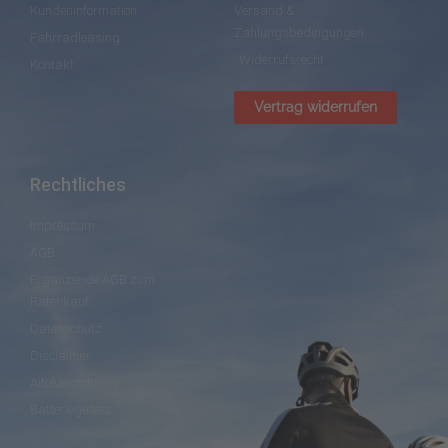
Kundeninformation
Versand &
Zahlungsbedingungen
Fahrradleasing
Widerrufsrecht
Kontakt
Vertrag widerrufen
Rechtliches
Impressum
AGB
Ergänzende AGB zum
Ratenkauf
Datenschutz
Disclaimer
Altölverordnung
Batteriegesetz