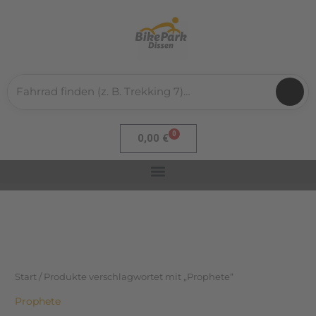
Nach
Zum
Aktualität
sortiert
Inhalt
springen
0
Warenkorb
0,00
€
Start
/ Produkte verschlagwortet mit „Prophete“
Prophete