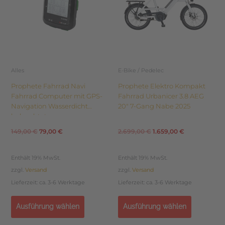
Die
Die
149,00 €
79,00 €.
2.699,00 €
1.659,00 €.
Optionen
Optionen
können
können
auf
auf
der
der
Produktseite
Produktseite
Alles
E-Bike / Pedelec
gewählt
gewählt
Prophete Fahrrad Navi
Prophete Elektro Kompakt
werden
werden
Fahrrad Computer mit GPS-
Fahrrad Urbanicer 3.8 AEG
Navigation Wasserdicht
20″ 7-Gang Nabe 2025
beleuchtet
149,00
€
79,00
€
2.699,00
€
1.659,00
€
Enthält 19% MwSt.
Enthält 19% MwSt.
zzgl.
Versand
zzgl.
Versand
Lieferzeit: ca. 3-6 Werktage
Lieferzeit: ca. 3-6 Werktage
Ausführung wählen
Ausführung wählen