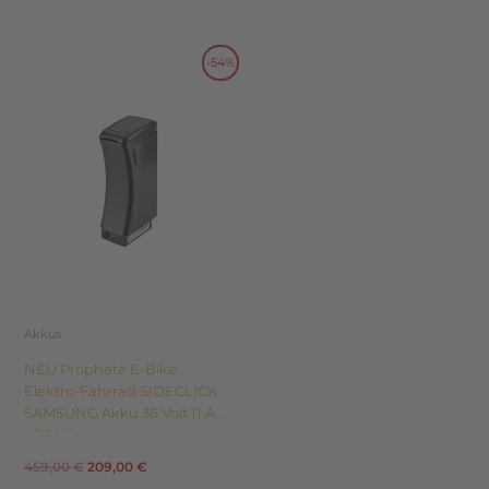
Dieses
-54%
Ursprünglicher
Aktueller
Produkt
weist
Preis
Preis
mehrere
Varianten
war:
ist:
auf.
Die
459,00 €
209,00 €.
Optionen
können
auf
der
Produktseite
Akkus
gewählt
NEU Prophete E-Bike
werden
Elektro-Fahrrad SIDECLICK
SAMSUNG Akku 36 Volt 11 Ah
400 Wh
459,00
€
209,00
€