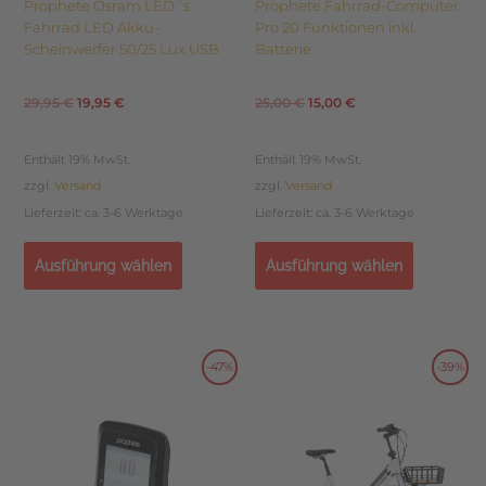
Prophete Osram LED´s
Prophete Fahrrad-Computer
werden
werden
Fahrrad LED Akku-
Pro 20 Funktionen inkl.
Scheinwerfer 50/25 Lux USB
Batterie
29,95
€
19,95
€
25,00
€
15,00
€
Enthält 19% MwSt.
Enthält 19% MwSt.
zzgl.
Versand
zzgl.
Versand
Lieferzeit: ca. 3-6 Werktage
Lieferzeit: ca. 3-6 Werktage
Ausführung wählen
Ausführung wählen
Dieses
Dieses
-47%
-39%
Ursprünglicher
Aktueller
Ursprünglicher
Aktueller
Produkt
Produkt
weist
weist
Preis
Preis
Preis
Preis
mehrere
mehrere
Varianten
Varianten
war:
ist:
war:
ist:
auf.
auf.