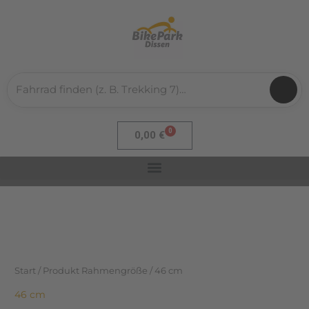
Nach
Zum
Aktualität
sortiert
Inhalt
springen
0
Warenkorb
0,00
€
Start
/ Produkt Rahmengröße / 46 cm
46 cm