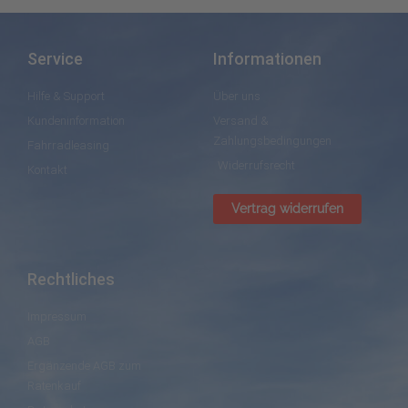
Service
Informationen
Hilfe & Support
Über uns
Kundeninformation
Versand &
Zahlungsbedingungen
Fahrradleasing
Widerrufsrecht
Kontakt
Vertrag widerrufen
Rechtliches
Impressum
AGB
Ergänzende AGB zum
Ratenkauf