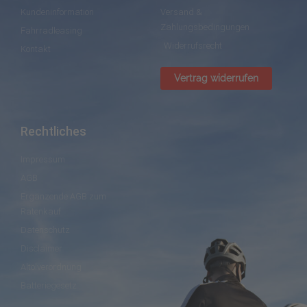
Kundeninformation
Versand &
Zahlungsbedingungen
Fahrradleasing
Widerrufsrecht
Kontakt
Vertrag widerrufen
Rechtliches
Impressum
AGB
Ergänzende AGB zum
Ratenkauf
Datenschutz
Disclaimer
Altölverordnung
Batteriegesetz