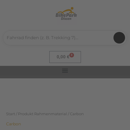
Nach
Zum
Aktualität
sortiert
Inhalt
springen
0
Warenkorb
0,00
€
Start
/ Produkt Rahmenmaterial / Carbon
Carbon