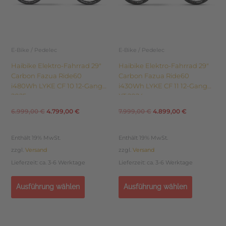
Optionen
Optionen
können
können
auf
auf
der
der
Produktseite
Produktseite
E-Bike / Pedelec
E-Bike / Pedelec
gewählt
gewählt
Haibike Elektro-Fahrrad 29″
Haibike Elektro-Fahrrad 29″
werden
werden
Carbon Fazua Ride60
Carbon Fazua Ride60
i480Wh LYKE CF 10 12-Gang
i430Wh LYKE CF 11 12-Gang
2025
XT 2024
6.999,00
€
4.799,00
€
7.999,00
€
4.899,00
€
Enthält 19% MwSt.
Enthält 19% MwSt.
zzgl.
Versand
zzgl.
Versand
Lieferzeit: ca. 3-6 Werktage
Lieferzeit: ca. 3-6 Werktage
Ausführung wählen
Ausführung wählen