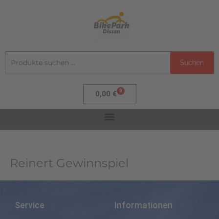
Zum
Inhalt
springen
Suchen
Suchen
nach:
0
Warenkorb
0,00
€
Reinert Gewinnspiel
Service
Informationen