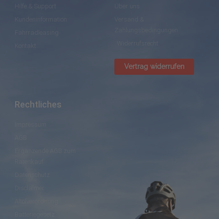
Hilfe & Support
Über uns
Kundeninformation
Versand &
Zahlungsbedingungen
Fahrradleasing
Widerrufsrecht
Kontakt
Vertrag widerrufen
Rechtliches
Impressum
AGB
Ergänzende AGB zum
Ratenkauf
Datenschutz
Disclaimer
Altölverordnung
Batteriegesetz