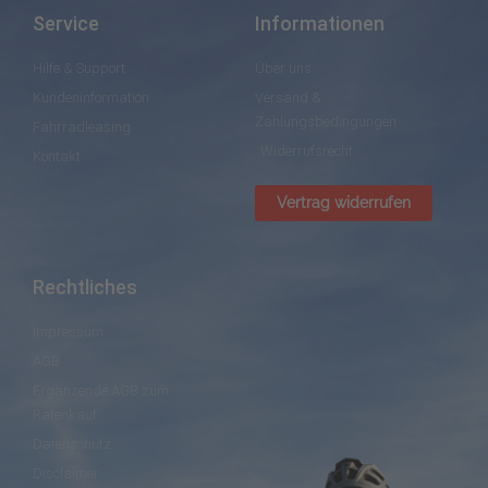
Service
Informationen
Hilfe & Support
Über uns
Kundeninformation
Versand &
Zahlungsbedingungen
Fahrradleasing
Widerrufsrecht
Kontakt
Vertrag widerrufen
Rechtliches
Impressum
AGB
Ergänzende AGB zum
Ratenkauf
Datenschutz
Disclaimer