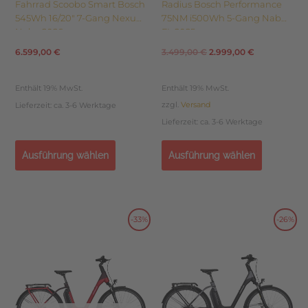
Fahrrad Scoobo Smart Bosch
Radius Bosch Performance
545Wh 16/20″ 7-Gang Nexus
75NM i500Wh 5-Gang Nabe
Nabe 2026
FL 2025
6.599,00
€
3.499,00
€
2.999,00
€
Enthält 19% MwSt.
Enthält 19% MwSt.
zzgl.
Versand
Lieferzeit: ca. 3-6 Werktage
Lieferzeit: ca. 3-6 Werktage
Ausführung wählen
Ausführung wählen
Dieses
Dieses
-33%
-26%
Ursprünglicher
Aktueller
Preisspanne
Produkt
Produkt
weist
weist
Preis
Preis
2.499,00 €
mehrere
mehrere
Varianten
Varianten
war:
ist:
bis
auf.
auf.