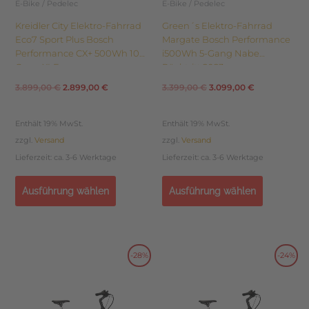
E-Bike / Pedelec
E-Bike / Pedelec
gewählt
gewählt
Kreidler City Elektro-Fahrrad
Green´s Elektro-Fahrrad
werden
werden
Eco7 Sport Plus Bosch
Margate Bosch Performance
Performance CX+ 500Wh 10-
i500Wh 5-Gang Nabe
Gang XLE
Rücktritt 2023
3.899,00
€
2.899,00
€
3.399,00
€
3.099,00
€
Enthält 19% MwSt.
Enthält 19% MwSt.
zzgl.
Versand
zzgl.
Versand
Lieferzeit: ca. 3-6 Werktage
Lieferzeit: ca. 3-6 Werktage
Ausführung wählen
Ausführung wählen
Dieses
Dieses
-28%
-24%
Ursprünglicher
Aktueller
Ursprünglicher
Aktueller
Produkt
Produkt
weist
weist
Preis
Preis
Preis
Preis
mehrere
mehrere