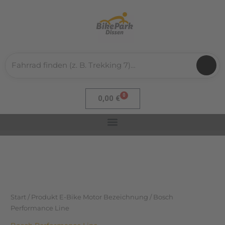
Nach
Zum
Aktualität
sortiert
Inhalt
springen
0
Warenkorb
0,00
€
Start
/ Produkt E-Bike Motor Bezeichnung / Bosch
Performance Line