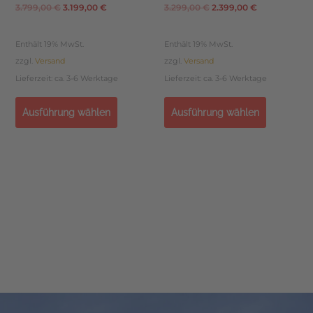
z.G.170 kg
3.799,00
€
3.199,00
€
3.299,00
€
2.399,00
€
Enthält 19% MwSt.
Enthält 19% MwSt.
zzgl.
Versand
zzgl.
Versand
Lieferzeit: ca. 3-6 Werktage
Lieferzeit: ca. 3-6 Werktage
Ausführung wählen
Ausführung wählen