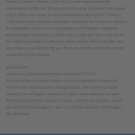
Sattel aus dem Hause Selle Royal und ergonomische
Hermanns Griffe mit Schraubklemmung. Daneben ist dieses
City E-Bike mit einer Enviolo Nabenschaltung mit Freilauf
und einer kraftvoll zupackenden Scheibenbremse von Radius
ausgestattet. Damit sind Sie selbst auf längeren Strecken
komfortabel und sicher unterwegs. Sollte die Tour mal bis in
die Abendstunden andauern, beleuchten Scheinwerfer von
Herrmans und Rücklicht von Trelock mit Bremsichtfunktion
zuverlässig Ihre Route.
Bremslicht
Sicher ist sicher: Im Rahmen unseres SECCON-
Sicherheitskonzeptes haben wir alle Kreidler E-Bikes mit
hellen LED-Rücklichtern ausgestattet, die nicht nur über
Standlicht verfügen, sondern zudem eine clevere, sichere
Bremslichtfunktion bieten. Dabei „merkt“ ein Sensor, wenn
Sie die Fahrt verzögern – ganz unabhängig vom Betätigen
der Bremse.