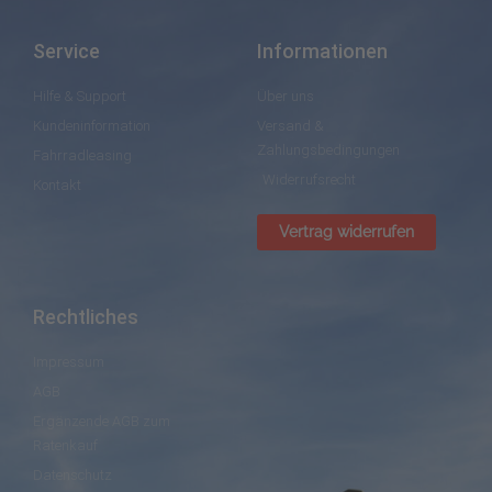
Service
Informationen
Hilfe & Support
Über uns
Kundeninformation
Versand &
Zahlungsbedingungen
Fahrradleasing
Widerrufsrecht
Kontakt
Vertrag widerrufen
Rechtliches
Impressum
AGB
Ergänzende AGB zum
Ratenkauf
Datenschutz