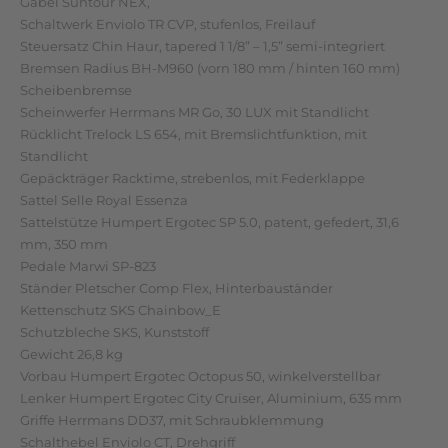
Gabel Suntour NEX,
Schaltwerk Enviolo TR CVP, stufenlos, Freilauf
Steuersatz Chin Haur, tapered 1 1/8” – 1,5” semi-integriert
Bremsen Radius BH-M960 (vorn 180 mm / hinten 160 mm)
Scheibenbremse
Scheinwerfer Herrmans MR Go, 30 LUX mit Standlicht
Rücklicht Trelock LS 654, mit Bremslichtfunktion, mit
Standlicht
Gepäckträger Racktime, strebenlos, mit Federklappe
Sattel Selle Royal Essenza
Sattelstütze Humpert Ergotec SP 5.0, patent, gefedert, 31,6
mm, 350 mm
Pedale Marwi SP-823
Ständer Pletscher Comp Flex, Hinterbauständer
Kettenschutz SKS Chainbow_E
Schutzbleche SKS, Kunststoff
Gewicht 26,8 kg
Vorbau Humpert Ergotec Octopus 50, winkelverstellbar
Lenker Humpert Ergotec City Cruiser, Aluminium, 635 mm
Griffe Herrmans DD37, mit Schraubklemmung
Schalthebel Enviolo CT, Drehgriff