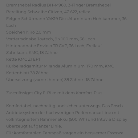
Bremshebel Radius BH-M960, 3-Finger Bremshebel
Bereifung Schwalbe Citizen, 47-622, reflex
Felgen Schürmann YAK19 Disc Aluminium Hohlkammer, 36
Loch
Speichen Niro 2,0 mm
Vorderradnabe Joytech, 9 x 100 mm, 36 Loch
Hinterradnabe Enviolo TR CVP, 36 Loch, Freilauf
Zahnkranz KMC, 18 Zähne
Kette KMC Z1 EPT
Kurbelradgarnitur Miranda Aluminium, 170 mm, KMC
Kettenblatt 38 Zähne
Übersetzung (vorne : hinten) 38 Zähne : 18 Zähne
Zuverlässiges City E-Bike mit dem Komfort-Plus
Komfortabel, nachhaltig und sicher unterwegs: Das Bosch
Antriebssystem der hochwertigen Performance Line mit
vollintegriertem Rahmenakku (500 Wh) und Intuvia Display
überzeugt auf ganzer Linie.
Für komfortablen Fahrspaß sorgen ein bequemer Essenza