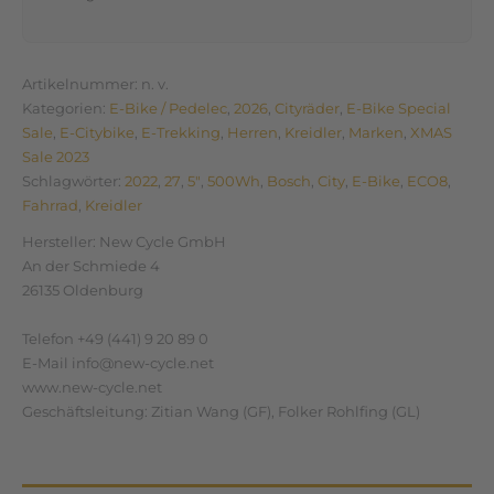
Artikelnummer:
n. v.
Kategorien:
E-Bike / Pedelec
,
2026
,
Cityräder
,
E-Bike Special
Sale
,
E-Citybike
,
E-Trekking
,
Herren
,
Kreidler
,
Marken
,
XMAS
Sale 2023
Schlagwörter:
2022
,
27
,
5"
,
500Wh
,
Bosch
,
City
,
E-Bike
,
ECO8
,
Fahrrad
,
Kreidler
Hersteller:
New Cycle GmbH
An der Schmiede 4
26135 Oldenburg
Telefon +49 (441) 9 20 89 0
E-Mail info@new-cycle.net
www.new-cycle.net
Geschäftsleitung: Zitian Wang (GF), Folker Rohlfing (GL)