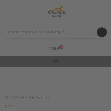
Zum
Inhalt
springen
0
Warenkorb
0,00
€
Start
/ Produkt Farbe / grün
grün