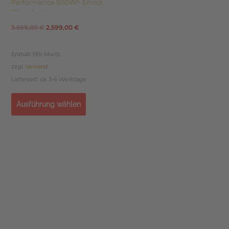
Performance 500Wh Enviolo
TR stufenlose Nabe
3.599,00
€
2.599,00
€
Enthält 19% MwSt.
zzgl.
Versand
Lieferzeit: ca. 3-6 Werktage
Ausführung wählen