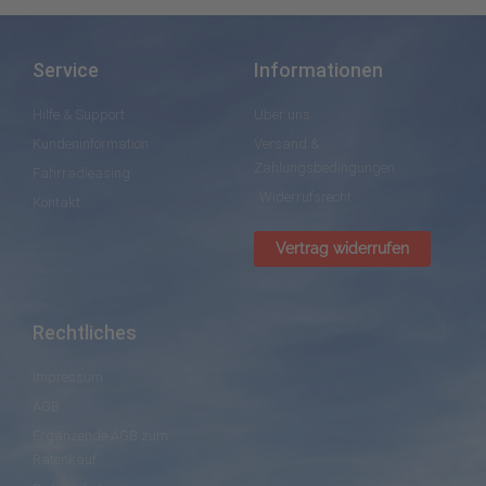
Service
Informationen
Hilfe & Support
Über uns
Kundeninformation
Versand &
Zahlungsbedingungen
Fahrradleasing
Widerrufsrecht
Kontakt
Vertrag widerrufen
Rechtliches
Impressum
AGB
Ergänzende AGB zum
Ratenkauf