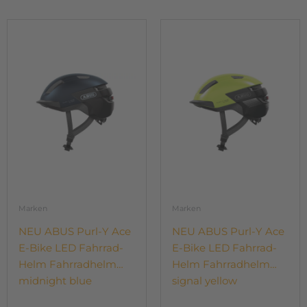
Dieses
Dieses
Produkt
Produkt
weist
weist
mehrere
mehrere
Varianten
Varianten
auf.
auf.
Die
Die
Optionen
Optionen
können
können
auf
auf
der
der
Produktseite
Produktseite
gewählt
gewählt
Marken
Marken
werden
werden
NEU ABUS Purl-Y Ace
NEU ABUS Purl-Y Ace
E-Bike LED Fahrrad-
E-Bike LED Fahrrad-
Helm Fahrradhelm
Helm Fahrradhelm
midnight blue
signal yellow