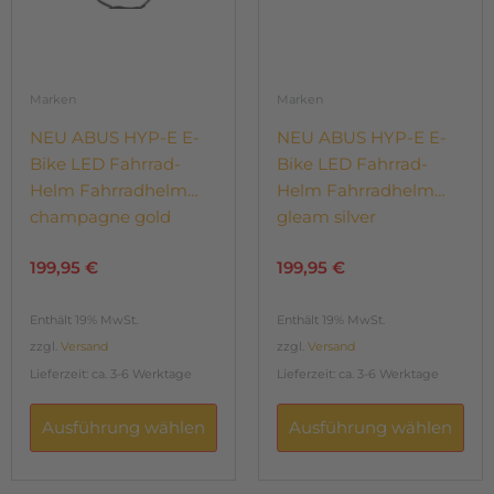
können
können
auf
auf
der
der
Produktseite
Produktseite
gewählt
gewählt
Marken
Marken
werden
werden
NEU ABUS HYP-E E-
NEU ABUS HYP-E E-
Bike LED Fahrrad-
Bike LED Fahrrad-
Helm Fahrradhelm
Helm Fahrradhelm
champagne gold
gleam silver
199,95
€
199,95
€
Enthält 19% MwSt.
Enthält 19% MwSt.
zzgl.
Versand
zzgl.
Versand
Lieferzeit: ca. 3-6 Werktage
Lieferzeit: ca. 3-6 Werktage
Ausführung wählen
Ausführung wählen