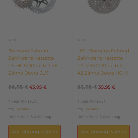
EBM E-Bike Manufaktur
(78)
Optionen
Optionen
66,95 €
43,95 €.
63,95 €
35,95 €.
Prophete
(3)
können
können
auf
auf
Shimano
(9)
der
der
SRAM
(1)
Produktseite
Produktseite
gewählt
gewählt
Alles
Alles
XLC
(3)
werden
werden
Shimano Fahrrad
NEU Shimano Fahrrad
RockShox
(1)
Zahnkranz Kassette
Zahnkranz Kassette
CS-HG81 10-fach 11-36
CS-M4100 10-fach 11-
Zähne Deore SLX
42 Zähne Deore HG-X
66,95
€
43,95
€
63,95
€
35,95
€
Enthält 19% MwSt.
Enthält 19% MwSt.
zzgl.
Versand
zzgl.
Versand
Lieferzeit: ca. 3-6 Werktage
Lieferzeit: ca. 3-6 Werktage
Ausführung wählen
Ausführung wählen