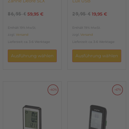
Zähne Deore SLX
Lux USB
86,95
€
59,95
€
29,95
€
19,95
€
Enthält 19% MwSt.
Enthält 19% MwSt.
zzgl.
Versand
zzgl.
Versand
Lieferzeit: ca. 3-6 Werktage
Lieferzeit: ca. 3-6 Werktage
Ausführung wählen
Ausführung wählen
Dieses
Dieses
Ursprünglicher
Aktueller
Ursprünglicher
Aktuell
-40%
-47%
Produkt
Produkt
weist
weist
Preis
Preis
Preis
Preis
mehrere
mehrere
Varianten
Varianten
auf.
auf.
war:
ist:
war:
ist:
Die
Die
Optionen
Optionen