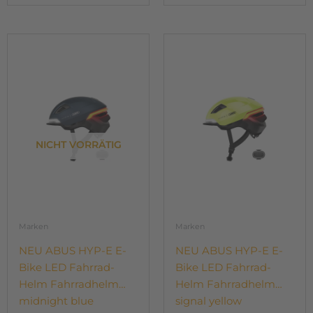
Dieses
Dieses
Produkt
Produkt
weist
weist
mehrere
mehrere
Varianten
Varianten
auf.
auf.
Die
Die
NICHT VORRÄTIG
Optionen
Optionen
können
können
auf
auf
der
der
Produktseite
Produktseite
gewählt
gewählt
Marken
Marken
werden
werden
NEU ABUS HYP-E E-
NEU ABUS HYP-E E-
Bike LED Fahrrad-
Bike LED Fahrrad-
Helm Fahrradhelm
Helm Fahrradhelm
midnight blue
signal yellow