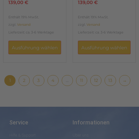
139,00
€
139,00
€
Enthält 19% MwSt.
Enthält 19% MwSt.
zzgl.
Versand
zzgl.
Versand
Lieferzeit: ca. 3-6 Werktage
Lieferzeit: ca. 3-6 Werktage
Ausführung wählen
Ausführung wählen
1
2
3
4
…
11
12
13
→
Service
Informationen
Hilfe & Support
Über uns