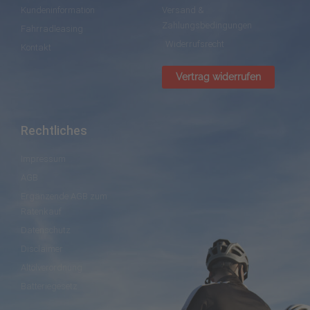
Kundeninformation
Versand &
Zahlungsbedingungen
Fahrradleasing
Widerrufsrecht
Kontakt
Vertrag widerrufen
Rechtliches
Impressum
AGB
Ergänzende AGB zum
Ratenkauf
Datenschutz
Disclaimer
Altölverordnung
Batteriegesetz