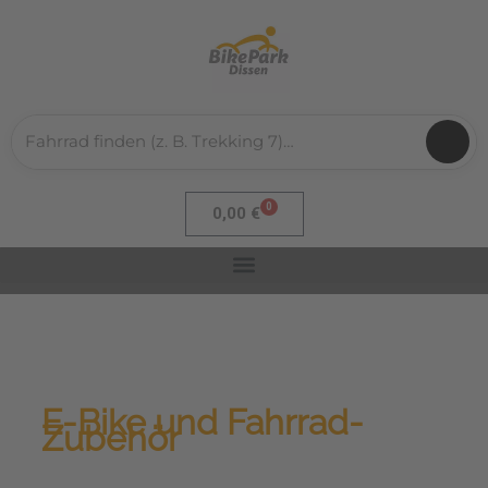
Zum
Inhalt
springen
0
Warenkorb
0,00
€
E-Bike und Fahrrad-
Zubehör