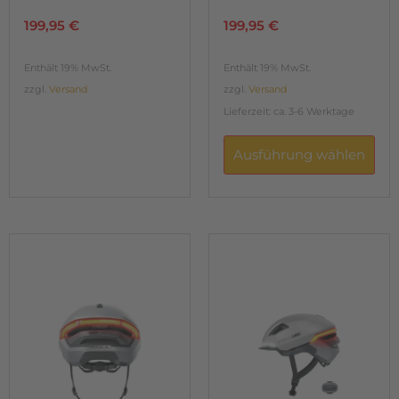
199,95
€
199,95
€
Enthält 19% MwSt.
Enthält 19% MwSt.
zzgl.
Versand
zzgl.
Versand
Lieferzeit: ca. 3-6 Werktage
Ausführung wählen
Dieses
Dieses
Produkt
Produkt
weist
weist
mehrere
mehrere
Varianten
Varianten
auf.
auf.
Die
Die
Ausführung wählen
Optionen
Optionen