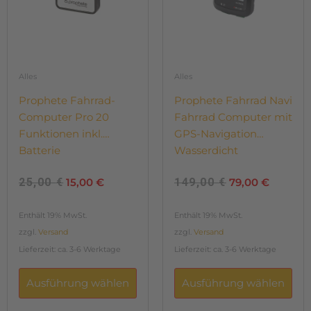
25,00 €
15,00 €.
149,00 €
79,00 €
können
können
auf
auf
der
der
Produktseite
Produktseite
gewählt
gewählt
Alles
Alles
werden
werden
Prophete Fahrrad-
Prophete Fahrrad Navi
Computer Pro 20
Fahrrad Computer mit
Funktionen inkl.
GPS-Navigation
Batterie
Wasserdicht
beleuchtet
25,00
€
15,00
€
149,00
€
79,00
€
Enthält 19% MwSt.
Enthält 19% MwSt.
zzgl.
Versand
zzgl.
Versand
Lieferzeit: ca. 3-6 Werktage
Lieferzeit: ca. 3-6 Werktage
Ausführung wählen
Ausführung wählen