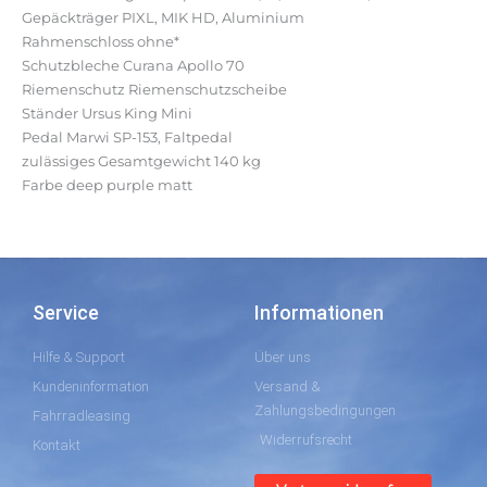
Gepäckträger PIXL, MIK HD, Aluminium
Rahmenschloss ohne*
Schutzbleche Curana Apollo 70
Riemenschutz Riemenschutzscheibe
Ständer Ursus King Mini
Pedal Marwi SP-153, Faltpedal
zulässiges Gesamtgewicht 140 kg
Farbe deep purple matt
Service
Informationen
Hilfe & Support
Über uns
Kundeninformation
Versand &
Zahlungsbedingungen
Fahrradleasing
Widerrufsrecht
Kontakt