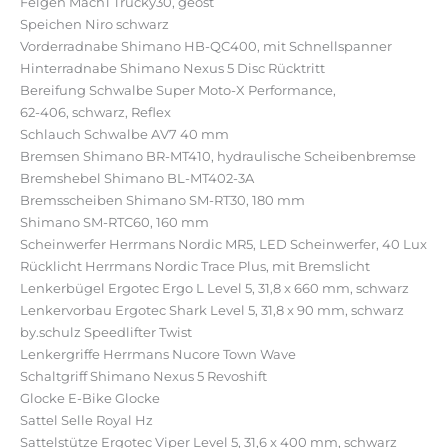
Felgen Mach1 Trucky30, geöst
Speichen Niro schwarz
Vorderradnabe Shimano HB-QC400, mit Schnellspanner
Hinterradnabe Shimano Nexus 5 Disc Rücktritt
Bereifung Schwalbe Super Moto-X Performance,
62-406, schwarz, Reflex
Schlauch Schwalbe AV7 40 mm
Bremsen Shimano BR-MT410, hydraulische Scheibenbremse
Bremshebel Shimano BL-MT402-3A
Bremsscheiben Shimano SM-RT30, 180 mm
Shimano SM-RTC60, 160 mm
Scheinwerfer Herrmans Nordic MR5, LED Scheinwerfer, 40 Lux
Rücklicht Herrmans Nordic Trace Plus, mit Bremslicht
Lenkerbügel Ergotec Ergo L Level 5, 31,8 x 660 mm, schwarz
Lenkervorbau Ergotec Shark Level 5, 31,8 x 90 mm, schwarz
by.schulz Speedlifter Twist
Lenkergriffe Herrmans Nucore Town Wave
Schaltgriff Shimano Nexus 5 Revoshift
Glocke E-Bike Glocke
Sattel Selle Royal Hz
Sattelstütze Ergotec Viper Level 5, 31,6 x 400 mm, schwarz