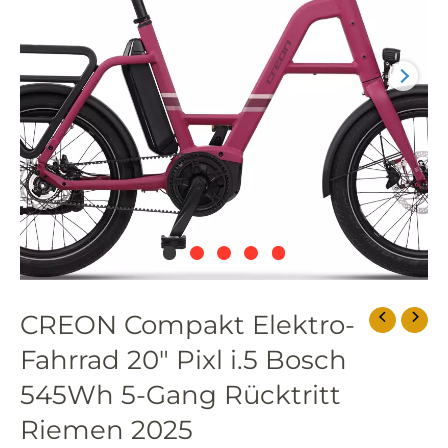
i.5
Bosch
545Wh
5-
Gang
Rücktritt
Riemen
2025
Menge
CREON Compakt Elektro-
Fahrrad 20″ Pixl i.5 Bosch
545Wh 5-Gang Rücktritt
Riemen 2025