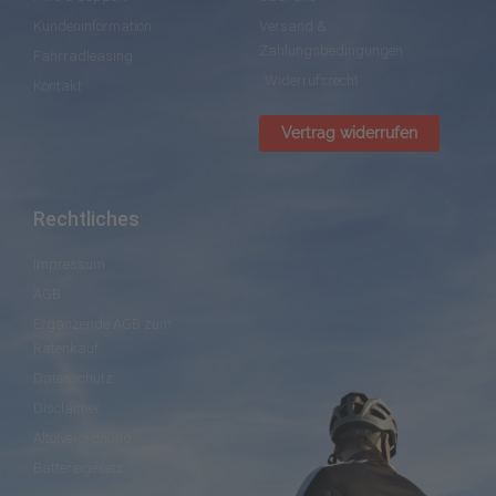
Kundeninformation
Versand &
Zahlungsbedingungen
Fahrradleasing
Widerrufsrecht
Kontakt
Vertrag widerrufen
Rechtliches
Impressum
AGB
Ergänzende AGB zum
Ratenkauf
Datenschutz
Disclaimer
Altölverordnung
Batteriegesetz