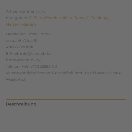
Artikelnummer:
n. v.
Kategorien:
E-Bike / Pedelec
,
Alles
,
Creon
,
E-Trekking
,
Herren
,
Marken
Hersteller:
Cross GmbH
ecopark-Allee 10
49685 Emstek
E-Mail: info@creon.bike
https://creon.bike/
Telefon: +49 4473 32593-00
Verantwortliche Person:
Geschäftsführer: Josef Bartels, Franz
Westerhoff
Beschreibung
Zusätzliche Informationen
Rezensionen (0)