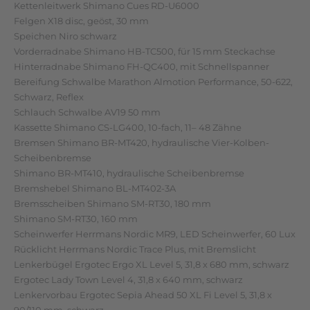
Kettenleitwerk Shimano Cues RD-U6000
Felgen X18 disc, geöst, 30 mm
Speichen Niro schwarz
Vorderradnabe Shimano HB-TC500, für 15 mm Steckachse
Hinterradnabe Shimano FH-QC400, mit Schnellspanner
Bereifung Schwalbe Marathon Almotion Performance, 50-622,
Schwarz, Reflex
Schlauch Schwalbe AV19 50 mm
Kassette Shimano CS-LG400, 10-fach, 11– 48 Zähne
Bremsen Shimano BR-MT420, hydraulische Vier-Kolben-
Scheibenbremse
Shimano BR-MT410, hydraulische Scheibenbremse
Bremshebel Shimano BL-MT402-3A
Bremsscheiben Shimano SM-RT30, 180 mm
Shimano SM-RT30, 160 mm
Scheinwerfer Herrmans Nordic MR9, LED Scheinwerfer, 60 Lux
Rücklicht Herrmans Nordic Trace Plus, mit Bremslicht
Lenkerbügel Ergotec Ergo XL Level 5, 31,8 x 680 mm, schwarz
Ergotec Lady Town Level 4, 31,8 x 640 mm, schwarz
Lenkervorbau Ergotec Sepia Ahead 50 XL Fi Level 5, 31,8 x