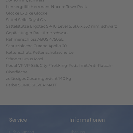
90/110 mm, schwarz
Lenkergriffe Herrmans Nucore Town Peak
Glocke E-Bike Glocke
Sattel Selle Royal ON
Sattelstütze Ergotec SP-10 Level 5, 31,6 x 350 mm, schwarz
Gepäckträger Racktime schwarz
Rahmenschloss ABUS 4750SL
Schutzbleche Curana Apollo 60
Kettenschutz Kettenschutzscheibe
Ständer Ursus Mooi
Pedal VP VP-836, City-/Trekking-Pedal mit Anti-Rutsch-
Oberfläche
zulässiges Gesamtgewicht 140 kg
Farbe SONIC SILVER MATT
Service
Informationen
Hilfe & Support
Über uns