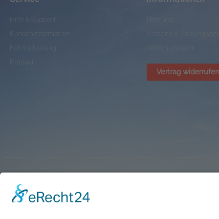
Hilfe & Support
Über uns
Kundeninformation
Versand & Zahlungsbe
Fahrradleasing
Widerrufsrecht
Kontakt
Vertrag widerrufe
© BikePark Dissen / AVR Handelsgesellschaft mbH