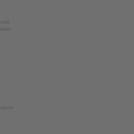
n (0)
4/25
 HS33
dlicht