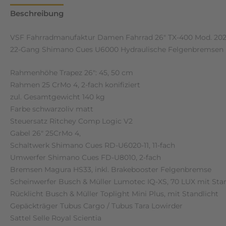
Beschreibung
Zusätzliche Informationen
Rezensione
VSF Fahrradmanufaktur Damen Fahrrad 26″ TX-400 Mod. 202
22-Gang Shimano Cues U6000 Hydraulische Felgenbremsen
Rahmenhöhe Trapez 26″: 45, 50 cm
Rahmen 25 CrMo 4, 2-fach konifiziert
zul. Gesamtgewicht 140 kg
Farbe schwarzoliv matt
Steuersatz Ritchey Comp Logic V2
Gabel 26″ 25CrMo 4,
Schaltwerk Shimano Cues RD-U6020-11, 11-fach
Umwerfer Shimano Cues FD-U8010, 2-fach
Bremsen Magura HS33, inkl. Brakebooster Felgenbremse
Scheinwerfer Busch & Müller Lumotec IQ-XS, 70 LUX mit Stan
Rücklicht Busch & Müller Toplight Mini Plus, mit Standlicht
Gepäckträger Tubus Cargo / Tubus Tara Lowirder
Sattel Selle Royal Scientia