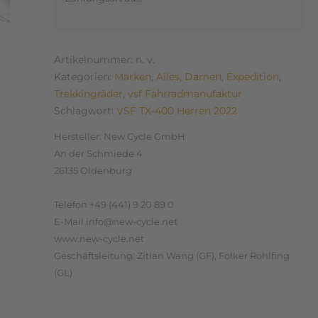
Artikelnummer:
n. v.
Kategorien:
Marken
,
Alles
,
Damen
,
Expedition
,
Trekkingräder
,
vsf Fahrradmanufaktur
Schlagwort:
VSF TX-400 Herren 2022
Hersteller:
New Cycle GmbH
An der Schmiede 4
26135 Oldenburg
Telefon +49 (441) 9 20 89 0
E-Mail info@new-cycle.net
www.new-cycle.net
Geschäftsleitung: Zitian Wang (GF), Folker Rohlfing
(GL)