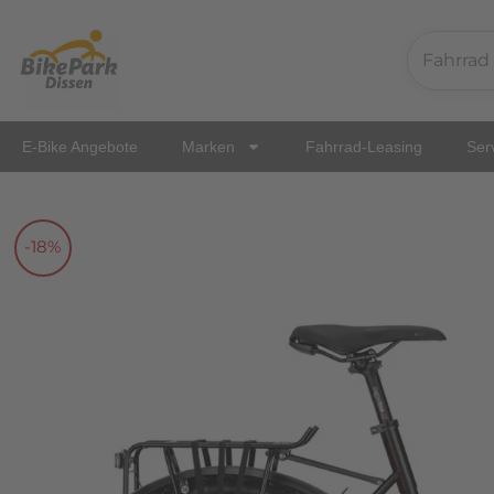
Zum
Inhalt
springen
E-Bike Angebote
Marken
Fahrrad-Leasing
Ser
-18%