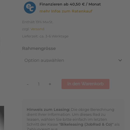
Cues
Finanzieren ab
40,50 € / Monat
HS33
mehr Infos zum Ratenkauf
2025
Enthält 19% MwSt.
Menge
zzgl.
Versand
Lieferzeit: ca. 3-6 Werktage
Rahmengrösse
-
+
In den Warenkorb
Hinweis zum Leasing:
Die obige Berechnung
dient Ihrer Information. Um dieses Rad zu
leasen, wählen Sie bitte einfach im letzten
Schritt der Kasse
"Bikeleasing (JobRad & Co)"
als
Zahlungsart aus.