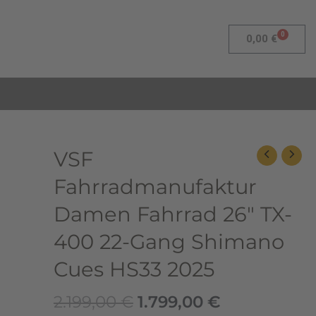
0
Warenk
0,00
€
Ursprünglicher
Aktueller
VSF
VSF
Preis
Preis
Fahrradmanufaktur
Fahrradmanufaktur
war:
ist:
Damen
2.199,00 €
1.799,00 €.
Fahrrad
Damen Fahrrad 26″ TX-
26"
400 22-Gang Shimano
TX-
400
Cues HS33 2025
22-
Gang
2.199,00
€
1.799,00
€
Shimano