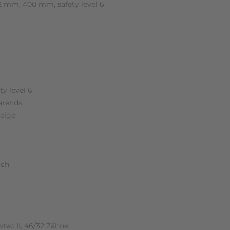
2 mm, 400 mm, safety level 6
y level 6
arends
zeige
och
tec II, 46/32 Zähne