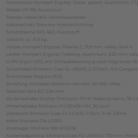
Sattelstütze Humpert Ergotec Skalar, patent, Aluminium, 27,
Pedale VP-196 Aluminium
Ständer Hebie 0611, Hinterbauständer
Kettenschutz Shimano Hosenschutzring
Schutzbleche SKS A60, Kunststoff
Gewicht ca. 15.9 kg
Vorbau Humpert Ergotec Piranha 2, 31,8 mm, safety level 6
Lenker Humpert Ergotec Trekking, Aluminium, 620 mm, safet
Griffe Ergon GP3, mit Schraubklemmung und integrierten B
Schalthebel Shimano Cues SL-U8000, 2-/11-fach, mit Gangan
Bremshebel Magura HS33
Bereifung Schwalbe Marathon Mondial, 50-559, reflex
Speichen Niro ED 2,34 mm
Vorderradnabe Shutter Precission PV-8, Nabendynamo, 36 L
Hinterradnabe Shimano FH-QC400-HM, 36 Loch
Zahnkranz Shimano Cues CS-LG400, 11-fach, 11-45 Zähne
Kette Shimano CN-LG500
Innenlager Shimano BB-MT501B
Kurbelradgarnitur Shimano Cues FC-U6010-2, 170 mm, Hollow