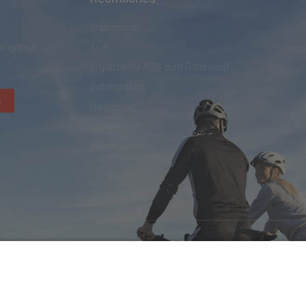
Impressum
dingungen
AGB
Ergänzende AGB zum Ratenkauf
Datenschutz
n
Disclaimer
Altölverordnung
Batteriegesetz
created by DL IT- und Internetservices