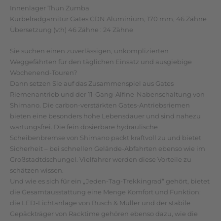
Innenlager Thun Zumba
Kurbelradgarnitur Gates CDN Aluminium, 170 mm, 46 Zähne
Übersetzung (v:h) 46 Zähne : 24 Zähne
Sie suchen einen zuverlässigen, unkomplizierten
Weggefährten für den täglichen Einsatz und ausgiebige
Wochenend-Touren?
Dann setzen Sie auf das Zusammenspiel aus Gates
Riemenantrieb und der 11-Gang-Alfine-Nabenschaltung von
Shimano. Die carbon-verstärkten Gates-Antriebsriemen
bieten eine besonders hohe Lebensdauer und sind nahezu
wartungsfrei. Die fein dosierbare hydraulische
Scheibenbremse von Shimano packt kraftvoll zu und bietet
Sicherheit – bei schnellen Gelände-Abfahrten ebenso wie im
Großstadtdschungel. Vielfahrer werden diese Vorteile zu
schätzen wissen.
Und wie es sich für ein „Jeden-Tag-Trekkingrad“ gehört, bietet
die Gesamtausstattung eine Menge Komfort und Funktion:
die LED-Lichtanlage von Busch & Müller und der stabile
Gepäckträger von Racktime gehören ebenso dazu, wie die