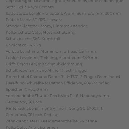
Gepäckträger Racktime Light-it, strebenlos, ohne Federklappe
Sattel Selle Royal Essenza
Sattelstütze Levelnine, patent, Aluminium, 27,2 mm, 300 mm
Pedale Marwi SP-823, schwarz
Ständer Pletscher Zoom, Hinterbauständer
Kettenschutz Gates Hosenschutzring
Schutzbleche SKS, Kunststoff
Gewicht ca. 14.7 kg
Vorbau Levelnine, Aluminium, a-head, 25,4 mm
Lenker Levelnine, Trekking, Aluminium, 640 mm
Griffe Ergon GP1, mit Schraubklemmung
Schalthebel Shimano Alfine, 11-fach, Trigger
Bremshebel Shimano Deore BL-MT501, 2-Finger Bremshebel
Bereifung Schwalbe Marathon Efficiency, 40-622, reflex
Speichen Niro 2,0 mm
Vorderradnabe Shutter Precission PL-8, Nabendynamo,
Centerlock, 36 Loch
Hinterradnabe Shimano Alfine 11-Gang SG-S7001-11,
Centerlock, 36 Loch, Freilauf
Zahnkranz Gates CDN Riemenscheibe, 24 Zähne
Kette Gates Antriebsriemen