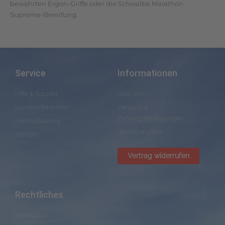
bewährten Ergon-Griffe oder die Schwalbe Marathon
Supreme-Bereifung.
Service
Informationen
Hilfe & Support
Über uns
Kundeninformation
Versand &
Zahlungsbedingungen
Fahrradleasing
Widerrufsrecht
Kontakt
Vertrag widerrufen
Rechtliches
Impressum