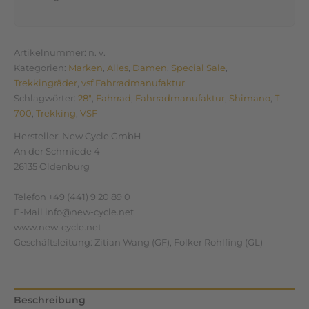
Artikelnummer:
n. v.
Kategorien:
Marken
,
Alles
,
Damen
,
Special Sale
,
Trekkingräder
,
vsf Fahrradmanufaktur
Schlagwörter:
28"
,
Fahrrad
,
Fahrradmanufaktur
,
Shimano
,
T-
700
,
Trekking
,
VSF
Hersteller:
New Cycle GmbH
An der Schmiede 4
26135 Oldenburg
Telefon +49 (441) 9 20 89 0
E-Mail info@new-cycle.net
www.new-cycle.net
Geschäftsleitung: Zitian Wang (GF), Folker Rohlfing (GL)
Beschreibung