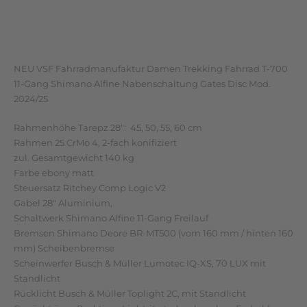
Zusätzliche Informationen
Rezensionen (0)
NEU VSF Fahrradmanufaktur Damen Trekking Fahrrad T-700
11-Gang Shimano Alfine Nabenschaltung Gates Disc Mod.
2024/25
Rahmenhöhe Tarepz 28″: 45, 50, 55, 60 cm
Rahmen 25 CrMo 4, 2-fach konifiziert
zul. Gesamtgewicht 140 kg
Farbe ebony matt
Steuersatz Ritchey Comp Logic V2
Gabel 28″ Aluminium,
Schaltwerk Shimano Alfine 11-Gang Freilauf
Bremsen Shimano Deore BR-MT500 (vorn 160 mm / hinten 160
mm) Scheibenbremse
Scheinwerfer Busch & Müller Lumotec IQ-XS, 70 LUX mit
Standlicht
Rücklicht Busch & Müller Toplight 2C, mit Standlicht