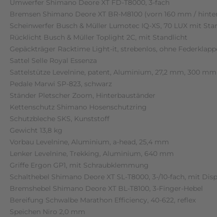
Umwerfer Shimano Deore XT FD-T8000, 3-fach
Bremsen Shimano Deore XT BR-M8100 (vorn 160 mm / hint
Scheinwerfer Busch & Müller Lumotec IQ-XS, 70 LUX mit Stan
Rücklicht Busch & Müller Toplight 2C, mit Standlicht
Gepäckträger Racktime Light-it, strebenlos, ohne Federklapp
Sattel Selle Royal Essenza
Sattelstütze Levelnine, patent, Aluminium, 27,2 mm, 300 mm
Pedale Marwi SP-823, schwarz
Ständer Pletscher Zoom, Hinterbauständer
Kettenschutz Shimano Hosenschutzring
Schutzbleche SKS, Kunststoff
Gewicht 13,8 kg
Vorbau Levelnine, Aluminium, a-head, 25,4 mm
Lenker Levelnine, Trekking, Aluminium, 640 mm
Griffe Ergon GP1, mit Schraubklemmung
Schalthebel Shimano Deore XT SL-T8000, 3-/10-fach, mit Disp
Bremshebel Shimano Deore XT BL-T8100, 3-Finger-Hebel
Bereifung Schwalbe Marathon Efficiency, 40-622, reflex
Speichen Niro 2,0 mm