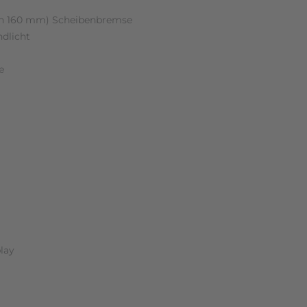
en 160 mm) Scheibenbremse
dlicht
e
lay