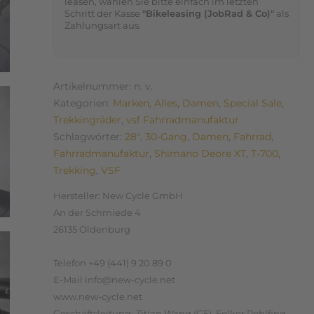
leasen, wählen Sie bitte einfach im letzten
Schritt der Kasse
"Bikeleasing (JobRad & Co)"
als
Zahlungsart aus.
Artikelnummer:
n. v.
Kategorien:
Marken
,
Alles
,
Damen
,
Special Sale
,
Trekkingräder
,
vsf Fahrradmanufaktur
Schlagwörter:
28"
,
30-Gang
,
Damen
,
Fahrrad
,
Fahrradmanufaktur
,
Shimano Deore XT
,
T-700
,
Trekking
,
VSF
Hersteller:
New Cycle GmbH
An der Schmiede 4
26135 Oldenburg
Telefon +49 (441) 9 20 89 0
E-Mail info@new-cycle.net
www.new-cycle.net
Geschäftsleitung: Zitian Wang (GF), Folker Rohlfing