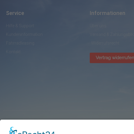
Service
Informationen
Hilfe & Support
Über uns
Kundeninformation
Versand & Zahlungsbe
Fahrradleasing
Widerrufsrecht
Kontakt
Vertrag widerrufe
© BikePark Dissen / AVR Handelsgesellschaft mbH