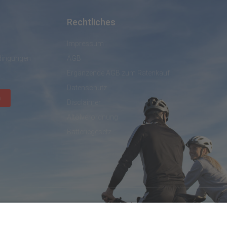
Rechtliches
Impressum
dingungen
AGB
Ergänzende AGB zum Ratenkauf
Datenschutz
n
Disclaimer
Altölverordnung
Batteriegesetz
created by DL IT- und Internetservices