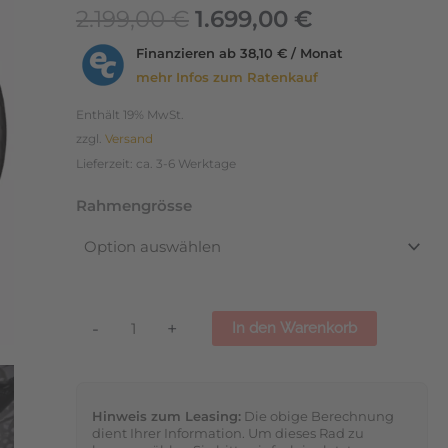
XT
2.199,00
€
1.699,00
€
Disc-
Finanzieren ab
38,10 € / Monat
Brake
mehr Infos zum Ratenkauf
2023
Menge
Enthält 19% MwSt.
zzgl.
Versand
Lieferzeit: ca. 3-6 Werktage
Rahmengrösse
-
+
In den Warenkorb
Hinweis zum Leasing:
Die obige Berechnung
dient Ihrer Information. Um dieses Rad zu