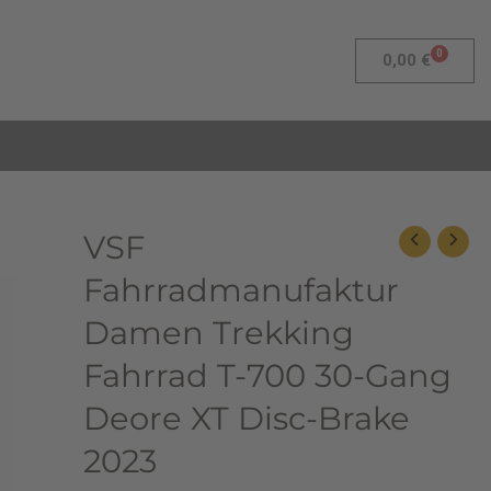
0
Warenk
0,00
€
Ursprünglicher
Aktueller
VSF
VSF
Preis
Preis
Fahrradmanufaktur
Fahrradmanufaktur
war:
ist:
Damen
2.199,00 €
1.699,00 €.
Trekking
Damen Trekking
Fahrrad
Fahrrad T-700 30-Gang
T-
700
Deore XT Disc-Brake
30-
Gang
2023
Deore