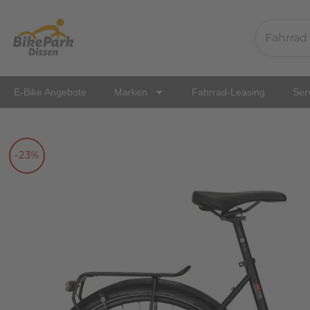
Zum
Inhalt
springen
E-Bike Angebote
Marken
Fahrrad-Leasing
Ser
-23%