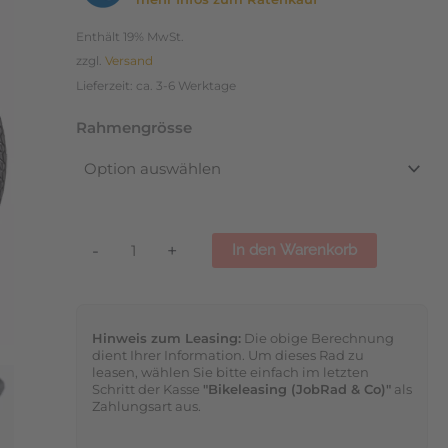
12-
Gang
Enthält 19% MwSt.
Deore
zzgl.
Versand
Menge
Lieferzeit: ca. 3-6 Werktage
Rahmengrösse
-
+
In den Warenkorb
Hinweis zum Leasing:
Die obige Berechnung
dient Ihrer Information. Um dieses Rad zu
leasen, wählen Sie bitte einfach im letzten
Schritt der Kasse
"Bikeleasing (JobRad & Co)"
als
Zahlungsart aus.