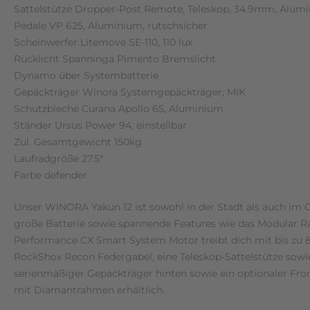
Sattelstütze Dropper-Post Remote, Teleskop, 34.9mm, Alum
Pedale VP 625, Aluminium, rutschsicher
Scheinwerfer Litemove SE-110, 110 lux
Rücklicht Spanninga Pimento Bremslicht
Dynamo über Systembatterie
Gepäckträger Winora Systemgepäckträger, MIK
Schutzbleche Curana Apollo 65, Aluminium
Ständer Ursus Power 94, einstellbar
Zul. Gesamtgewicht 150kg
Laufradgröße 27.5″
Farbe defender
Unser WINORA Yakun 12 ist sowohl in der Stadt als auch im G
große Batterie sowie spannende Features wie das Modular Ra
Performance CX Smart System Motor treibt dich mit bis zu 
RockShox Recon Federgabel, eine Teleskop-Sattelstütze sow
serienmäßiger Gepäckträger hinten sowie ein optionaler Front
mit Diamantrahmen erhältlich.