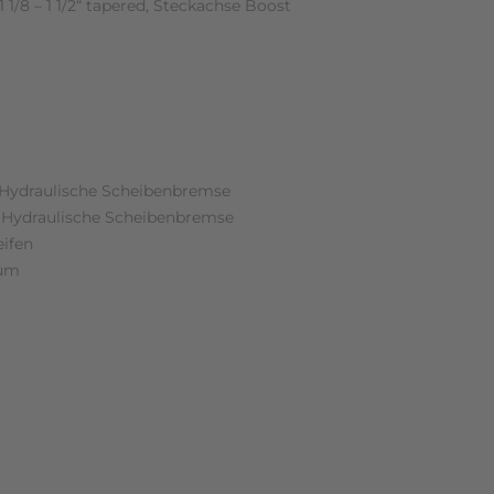
1/8 – 1 1/2“ tapered, Steckachse Boost
Hydraulische Scheibenbremse
 Hydraulische Scheibenbremse
eifen
ium