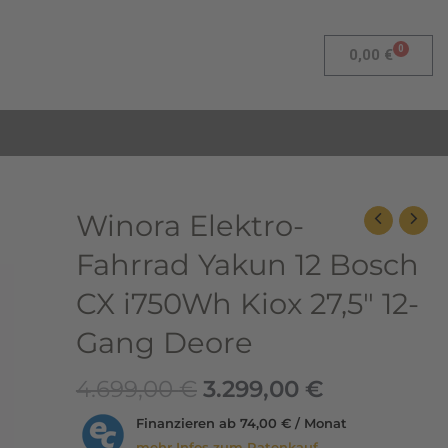
0
Warenk
0,00
€
Ursprünglicher
Aktueller
Winora
Winora Elektro-
Preis
Preis
Elektro-
Fahrrad Yakun 12 Bosch
war:
ist:
Fahrrad
4.699,00 €
3.299,00 €.
Yakun
CX i750Wh Kiox 27,5″ 12-
12
Gang Deore
Bosch
CX
4.699,00
€
3.299,00
€
i750Wh
Kiox
Finanzieren ab
74,00 € / Monat
27,5"
mehr Infos zum Ratenkauf