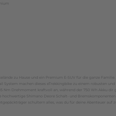
inium
elände zu Hause und ein Premium E-SUV für die ganze Familie. 
il System machen dieses eTrekkingbike zu einem robusten und zu
85 Nm Drehmoment kraftvoll an, während der 750 Wh Akku dir g
ie hochwertige Shimano Deore Schalt- und Bremskomponenten so
gepäckträger schultern alles, was du für deine Abenteuer auf zw