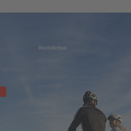
Rechtliches
Impressum
dingungen
AGB
Ergänzende AGB zum Ratenkauf
Datenschutz
n
Disclaimer
Altölverordnung
Batteriegesetz