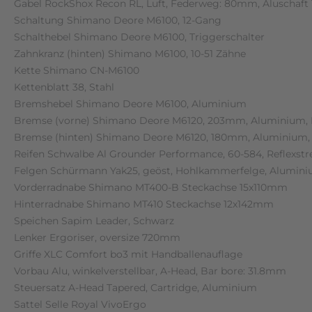
Gabel RockShox Recon RL, Luft, Federweg: 80mm, Aluschaft 1 
Schaltung Shimano Deore M6100, 12-Gang
Schalthebel Shimano Deore M6100, Triggerschalter
Zahnkranz (hinten) Shimano M6100, 10-51 Zähne
Kette Shimano CN-M6100
Kettenblatt 38, Stahl
Bremshebel Shimano Deore M6100, Aluminium
Bremse (vorne) Shimano Deore M6120, 203mm, Aluminium, 
Bremse (hinten) Shimano Deore M6120, 180mm, Aluminium,
Reifen Schwalbe Al Grounder Performance, 60-584, Reflexstr
Felgen Schürmann Yak25, geöst, Hohlkammerfelge, Alumin
Vorderradnabe Shimano MT400-B Steckachse 15x110mm
Hinterradnabe Shimano MT410 Steckachse 12x142mm
Speichen Sapim Leader, Schwarz
Lenker Ergoriser, oversize 720mm
Griffe XLC Comfort bo3 mit Handballenauflage
Vorbau Alu, winkelverstellbar, A-Head, Bar bore: 31.8mm
Steuersatz A-Head Tapered, Cartridge, Aluminium
Sattel Selle Royal VivoErgo