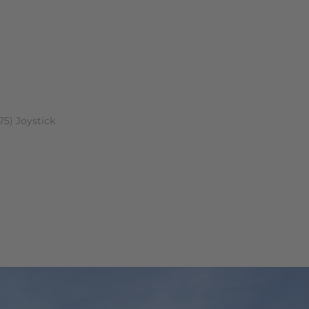
n (0)
5) Joystick