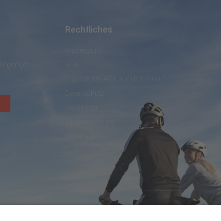
Rechtliches
Impressum
dingungen
AGB
Ergänzende AGB zum Ratenkauf
Datenschutz
n
Disclaimer
Altölverordnung
Batteriegesetz
created by DL IT- und Internetservices