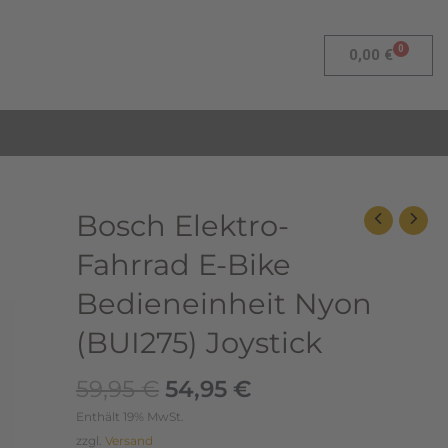
0
Warenk
0,00
€
Ursprünglicher
Aktueller
Bosch
Bosch Elektro-
Preis
Preis
Elektro-
Fahrrad E-Bike
war:
ist:
Fahrrad
59,95 €
54,95 €.
E-
Bedieneinheit Nyon
Bike
(BUI275) Joystick
Bedieneinheit
Nyon
59,95
€
54,95
€
(BUI275)
Joystick
Enthält 19% MwSt.
Menge
zzgl.
Versand