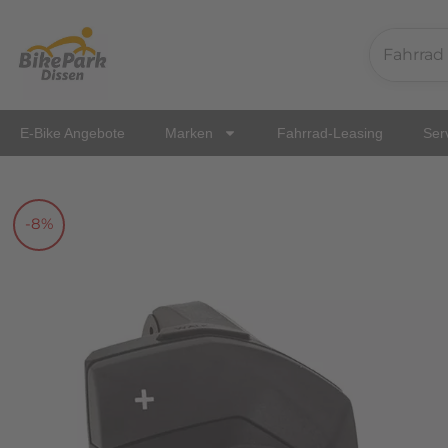
Zum
Inhalt
springen
E-Bike Angebote
Marken
Fahrrad-Leasing
Ser
-8%