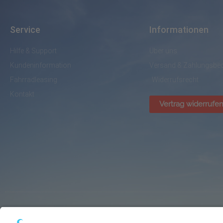
Service
Informationen
Hilfe & Support
Über uns
Kundeninformation
Versand & Zahlungsbe
Fahrradleasing
Widerrufsrecht
Kontakt
Vertrag widerrufe
© BikePark Dissen / AVR Handelsgesellschaft mbH