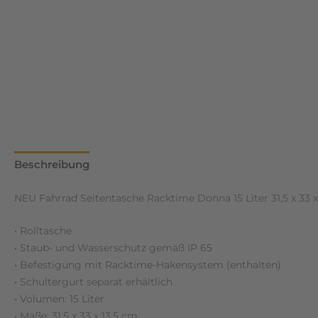
Beschreibung
Zusätzliche Informationen
Rezensione
NEU Fahrrad Seitentasche Racktime Donna 15 Liter 31,5 x 33 x
• Rolltasche
• Staub- und Wasserschutz gemäß IP 65
• Befestigung mit Racktime-Hakensystem (enthalten)
• Schultergurt separat erhältlich
• Volumen: 15 Liter
• Maße: 31,5 x 33 x 13,5 cm