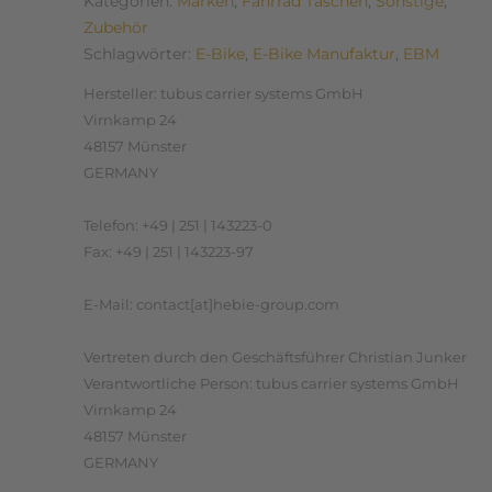
Kategorien:
Marken
,
Fahrrad Taschen
,
Sonstige
,
Zubehör
Schlagwörter:
E-Bike
,
E-Bike Manufaktur
,
EBM
Hersteller:
tubus carrier systems GmbH
Virnkamp 24
48157 Münster
GERMANY
Telefon: +49 | 251 | 143223-0
Fax: +49 | 251 | 143223-97
E-Mail: contact[at]hebie-group.com
Vertreten durch den Geschäftsführer Christian Junker
Verantwortliche Person:
tubus carrier systems GmbH
Virnkamp 24
48157 Münster
GERMANY