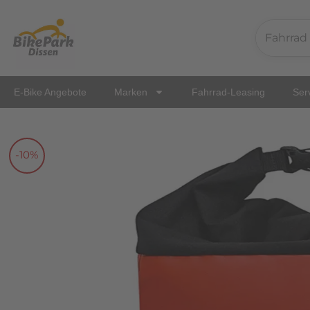
Zum
Inhalt
springen
E-Bike Angebote
Marken
Fahrrad-Leasing
Ser
-10%