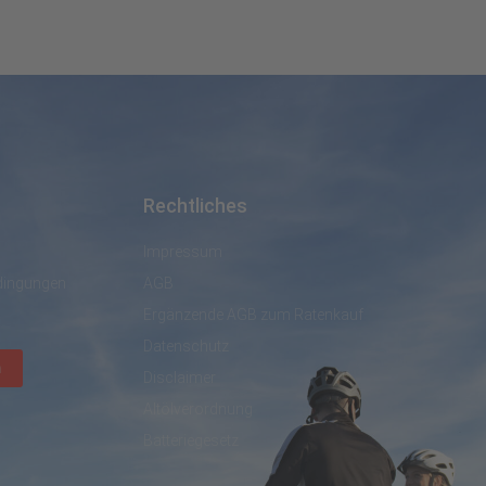
Rechtliches
Impressum
dingungen
AGB
Ergänzende AGB zum Ratenkauf
Datenschutz
n
Disclaimer
Altölverordnung
Batteriegesetz