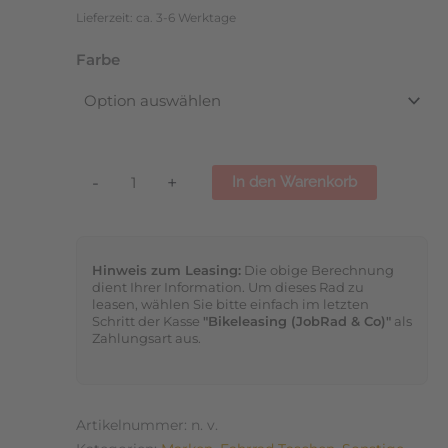
13,5
Lieferzeit: ca. 3-6 Werktage
cm
in
Farbe
lavaorange
Menge
-
+
In den Warenkorb
Hinweis zum Leasing:
Die obige Berechnung
dient Ihrer Information. Um dieses Rad zu
leasen, wählen Sie bitte einfach im letzten
Schritt der Kasse
"Bikeleasing (JobRad & Co)"
als
Zahlungsart aus.
Artikelnummer:
n. v.