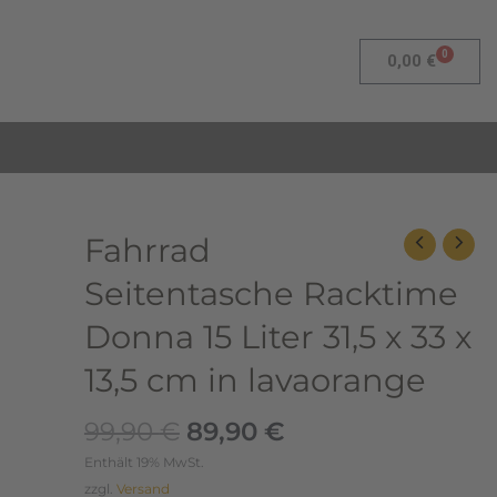
0
Warenk
0,00
€
Ursprünglicher
Aktueller
Fahrrad
Fahrrad
Preis
Preis
Seitentasche
Seitentasche Racktime
war:
ist:
Racktime
99,90 €
89,90 €.
Donna
Donna 15 Liter 31,5 x 33 x
15
13,5 cm in lavaorange
Liter
31,5
99,90
€
89,90
€
x
33
Enthält 19% MwSt.
x
zzgl.
Versand