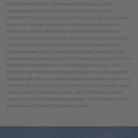
Keine halben Sachen. Stattdessen das Beste aus der
Trekkingbike-Welt, kombiniert in einem eBike. Unser
TREKKING 7.5 ist ein alltagsnaher Allrounder, der mit seinem
sportlichen Design und seiner Komfortausstattung auch
Abenteuer abseits des klassischen Radalltags spielerisch
meistert. Ein Bike, mit dem du einfach alles machen kannst –
vom morgendlichen Commuting hin zur ausgedehnten
Wochenendtour. Der Yamaha PW-X3 Motor und die 720 Wh
starke Batterie sorgen dabei für eine stets mühelose Fahrt. Die
RockShox Federgabel schluckt Stöße gekonnt weg. Und
Einkäufe oder Packtaschen finden bequem auf dem großen
Gepäckträger Platz. Zur Vielseitigkeit dieses eBikes trägt auch
das Modular Rail System bei, mit dem du den Stauraum sogar
noch zusätzlich erweitern kannst. Auch hier haben unsere
Ingenieure ans kleinste Detail gedacht – denn halbe Sachen
gibt es beim TREKKING 7.5 definitiv nicht.