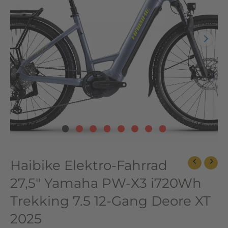
X3
i720Wh
Trekking
7.5
12-
Gang
Deore
XT
2025
Menge
Haibike Elektro-Fahrrad
27,5″ Yamaha PW-X3 i720Wh
Trekking 7.5 12-Gang Deore XT
2025