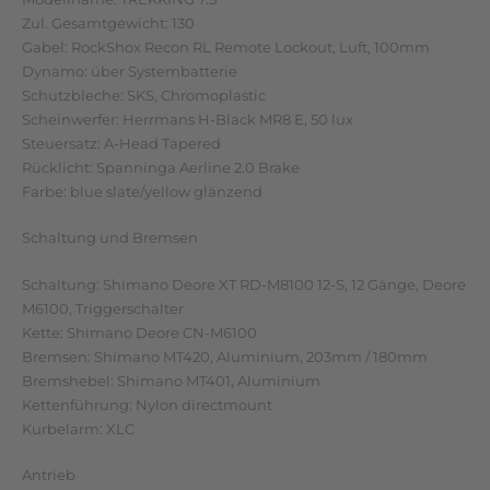
Zul. Gesamtgewicht: 130
Gabel: RockShox Recon RL Remote Lockout, Luft, 100mm
Dynamo: über Systembatterie
Schutzbleche: SKS, Chromoplastic
Scheinwerfer: Herrmans H-Black MR8 E, 50 lux
Steuersatz: A-Head Tapered
Rücklicht: Spanninga Aerline 2.0 Brake
Farbe: blue slate/yellow glänzend
Schaltung und Bremsen
Schaltung: Shimano Deore XT RD-M8100 12-S, 12 Gänge, Deore
M6100, Triggerschalter
Kette: Shimano Deore CN-M6100
Bremsen: Shimano MT420, Aluminium, 203mm / 180mm
Bremshebel: Shimano MT401, Aluminium
Kettenführung: Nylon directmount
Kurbelarm: XLC
Antrieb