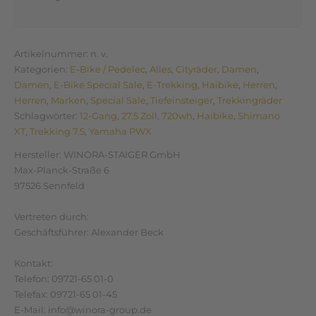
Artikelnummer:
n. v.
Kategorien:
E-Bike / Pedelec
,
Alles
,
Cityräder
,
Damen
,
Damen
,
E-Bike Special Sale
,
E-Trekking
,
Haibike
,
Herren
,
Herren
,
Marken
,
Special Sale
,
Tiefeinsteiger
,
Trekkingräder
Schlagwörter:
12-Gang
,
27.5 Zoll
,
720wh
,
Haibike
,
Shimano
XT
,
Trekking 7.5
,
Yamaha PWX
Hersteller:
WINORA-STAIGER GmbH
Max-Planck-Straße 6
97526 Sennfeld
Vertreten durch:
Geschäftsführer: Alexander Beck
Kontakt:
Telefon: 09721-65 01-0
Telefax: 09721-65 01-45
E-Mail: info@winora-group.de