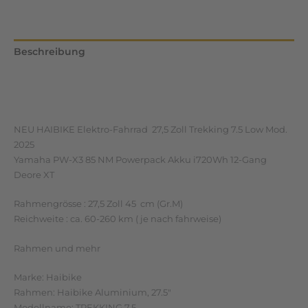
Beschreibung
Zusätzliche Informationen
Rezensionen (0)
NEU HAIBIKE Elektro-Fahrrad 27,5 Zoll Trekking 7.5 Low Mod.
2025
Yamaha PW-X3 85 NM Powerpack Akku i720Wh 12-Gang
Deore XT
Rahmengrösse : 27,5 Zoll 45 cm (Gr.M)
Reichweite : ca. 60-260 km ( je nach fahrweise)
Rahmen und mehr
Marke: Haibike
Rahmen: Haibike Aluminium, 27.5″
Modellname: TREKKING 7.5