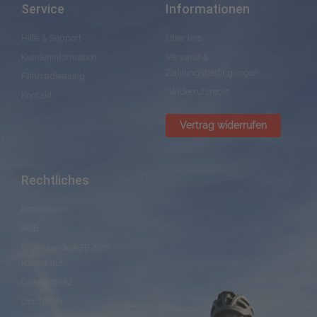
Service
Informationen
Hilfe & Support
Über uns
Kundeninformation
Versand &
Zahlungsbedingungen
Fahrradleasing
Widerrufsrecht
Kontakt
Vertrag widerrufen
Rechtliches
Impressum
AGB
Ergänzende AGB zum
Ratenkauf
Datenschutz
Disclaimer