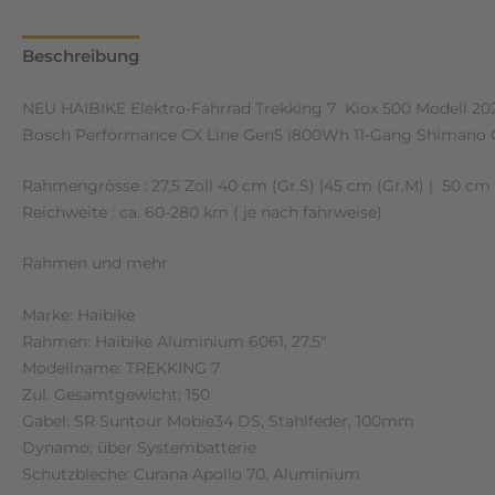
Beschreibung
Zusätzliche Informationen
Rezensione
NEU HAIBIKE Elektro-Fahrrad Trekking 7 Kiox 500 Modell 20
Bosch Performance CX Line Gen5 i800Wh 11-Gang Shimano 
Rahmengrösse : 27,5 Zoll 40 cm (Gr.S) |45 cm (Gr.M) | 50 cm (
Reichweite : ca. 60-280 km ( je nach fahrweise)
Rahmen und mehr
Marke: Haibike
Rahmen: Haibike Aluminium 6061, 27.5″
Modellname: TREKKING 7
Zul. Gesamtgewicht: 150
Gabel: SR Suntour Mobie34 DS, Stahlfeder, 100mm
Dynamo: über Systembatterie
Schutzbleche: Curana Apollo 70, Aluminium