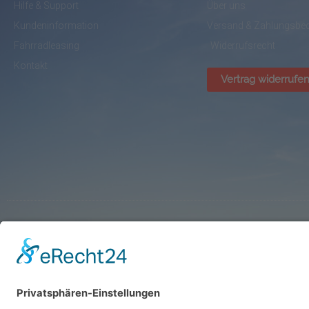
Hilfe & Support
Über uns
Kundeninformation
Versand & Zahlungsbe
Fahrradleasing
Widerrufsrecht
Kontakt
Vertrag widerrufe
© BikePark Dissen / AVR Handelsgesellschaft mbH