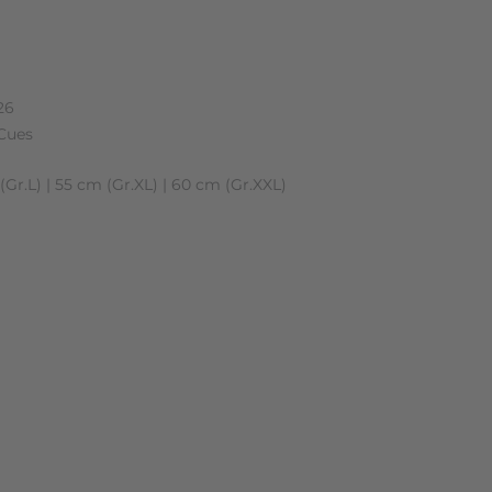
n (0)
26
Cues
Gr.L) | 55 cm (Gr.XL) | 60 cm (Gr.XXL)