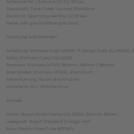
Scheinwerfer: Litemove SE-90, 90 lux
Steuersatz: Cane Creek Viscoset Blocklock
Rücklicht: Spanninga Aerline 2.0 Brake
Farbe: soft grey/red/blue glänzend
Schaltung und Bremsen
Schaltung: Shimano Cues U6000, 11 Gänge, Cues SL-U6000, R
Kette: Shimano Cues CN-LG500
Bremsen: Shimano MT410 180mm, 180mm / 180mm
Bremshebel: Shimano MT402, Aluminium
Kettenführung: Nylon directmount
Kurbelarm: XLC Miranda Crius
Antrieb
Motor: Bosch Performance CX, 250W, 25km/h, 85Nm
Ladegerät: Bosch Standard Charger 4Ah
Akku: Bosch PowerTube 800Wh