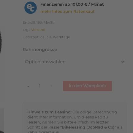
7
Finanzieren ab
101,00 € / Monat
11-
mehr Infos zum Ratenkauf
Gang
Enthält 19% MwSt.
Cues
zzgl.
Versand
2026
Lieferzeit: ca. 3-6 Werktage
Menge
Rahmengrösse
-
+
In den Warenkorb
Hinweis zum Leasing:
Die obige Berechnung
dient Ihrer Information. Um dieses Rad zu
leasen, wählen Sie bitte einfach im letzten
Schritt der Kasse
"Bikeleasing (JobRad & Co)"
als
Zahlungsart aus.