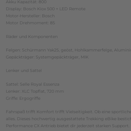
Akku Kapazität: 800
Display: Bosch Kiox 500 + LED Remote
Motor-Hersteller: Bosch
Motor Drehmoment: 85
Räder und Komponenten
Felgen: Schürmann Yak25, geöst, Hohlkammerfelge, Alumin
Gepäckträger: Systemgepäckträger, MIK
Lenker und Sattel
Sattel: Selle Royal Essenza
Lenker: XLC Topflat, 720 mm
Griffe: Ergogriffe
Fahrspaß trifft Komfort trifft Vielseitigkeit. Ob eine sport
alles. Dieses hochwertig ausgestattete Trekking eBike besti
Performance CX Antrieb bietet dir jederzeit starken Suppor