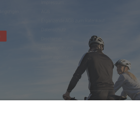
Impressum
dingungen
AGB
Ergänzende AGB zum Ratenkauf
Datenschutz
n
Disclaimer
Altölverordnung
Batteriegesetz
created by DL IT- und Internetservices