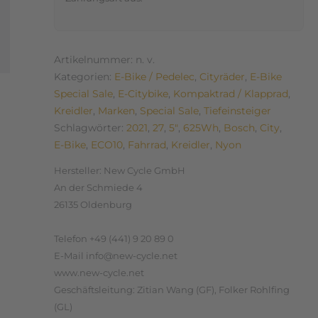
Artikelnummer:
n. v.
Kategorien:
E-Bike / Pedelec
,
Cityräder
,
E-Bike
Special Sale
,
E-Citybike
,
Kompaktrad / Klapprad
,
Kreidler
,
Marken
,
Special Sale
,
Tiefeinsteiger
Schlagwörter:
2021
,
27
,
5"
,
625Wh
,
Bosch
,
City
,
E-Bike
,
ECO10
,
Fahrrad
,
Kreidler
,
Nyon
Hersteller:
New Cycle GmbH
An der Schmiede 4
26135 Oldenburg
Telefon +49 (441) 9 20 89 0
E-Mail info@new-cycle.net
www.new-cycle.net
Geschäftsleitung: Zitian Wang (GF), Folker Rohlfing
(GL)