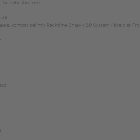
) Scheibenbremse
icht
lappe, kompatibel mit Racktime Snap-It 2.0 System / Kreidler F
m
ead
h