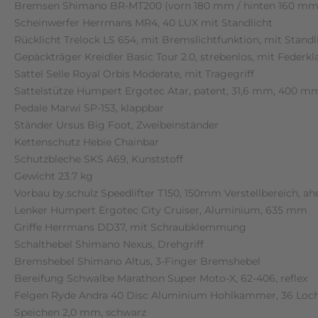
Bremsen Shimano BR-MT200 (vorn 180 mm / hinten 160 mm
Scheinwerfer Herrmans MR4, 40 LUX mit Standlicht
Rücklicht Trelock LS 654, mit Bremslichtfunktion, mit Standl
Gepäckträger Kreidler Basic Tour 2.0, strebenlos, mit Federk
Sattel Selle Royal Orbis Moderate, mit Tragegriff
Sattelstütze Humpert Ergotec Atar, patent, 31,6 mm, 400 m
Pedale Marwi SP-153, klappbar
Ständer Ursus Big Foot, Zweibeinständer
Kettenschutz Hebie Chainbar
Schutzbleche SKS A69, Kunststoff
Gewicht 23.7 kg
Vorbau by.schulz Speedlifter T150, 150mm Verstellbereich, ah
Lenker Humpert Ergotec City Cruiser, Aluminium, 635 mm
Griffe Herrmans DD37, mit Schraubklemmung
Schalthebel Shimano Nexus, Drehgriff
Bremshebel Shimano Altus, 3-Finger Bremshebel
Bereifung Schwalbe Marathon Super Moto-X, 62-406, reflex
Felgen Ryde Andra 40 Disc Aluminium Hohlkammer, 36 Loc
Speichen 2,0 mm, schwarz