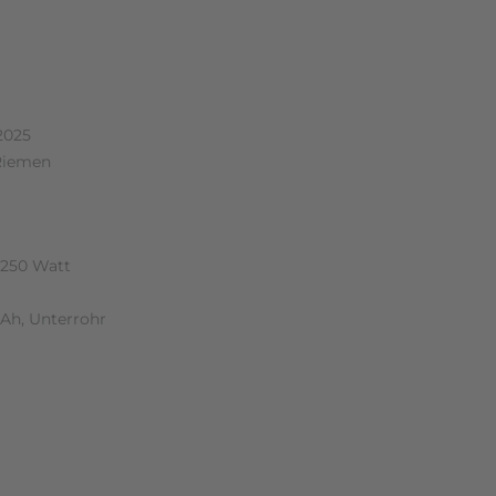
n (0)
2025
Riemen
 250 Watt
 Ah, Unterrohr