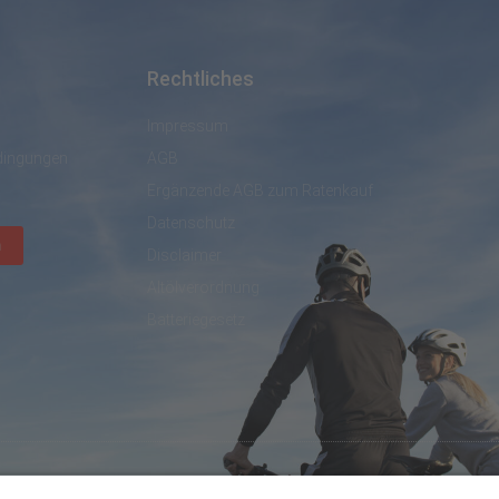
Rechtliches
Impressum
dingungen
AGB
Ergänzende AGB zum Ratenkauf
Datenschutz
n
Disclaimer
Altölverordnung
Batteriegesetz
created by DL IT- und Internetservices