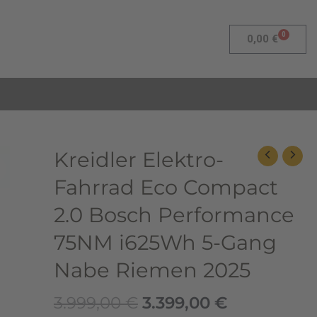
0
Warenk
0,00
€
Ursprünglicher
Aktueller
Kreidler
Kreidler Elektro-
Preis
Preis
Elektro-
Fahrrad Eco Compact
war:
ist:
Fahrrad
3.999,00 €
3.399,00 €.
Eco
2.0 Bosch Performance
Compact
75NM i625Wh 5-Gang
2.0
Bosch
Nabe Riemen 2025
Performance
75NM
3.999,00
€
3.399,00
€
i625Wh