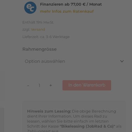
5-
Finanzieren ab
77,00 € / Monat
Gang
mehr Infos zum Ratenkauf
Nabe
Enthält 19% MwSt.
Riemen
zzgl.
Versand
2025
Lieferzeit: ca. 3-6 Werktage
Menge
Rahmengrösse
-
+
In den Warenkorb
Hinweis zum Leasing:
Die obige Berechnung
dient Ihrer Information. Um dieses Rad zu
leasen, wählen Sie bitte einfach im letzten
Schritt der Kasse
"Bikeleasing (JobRad & Co)"
als
Zahlungsart aus.