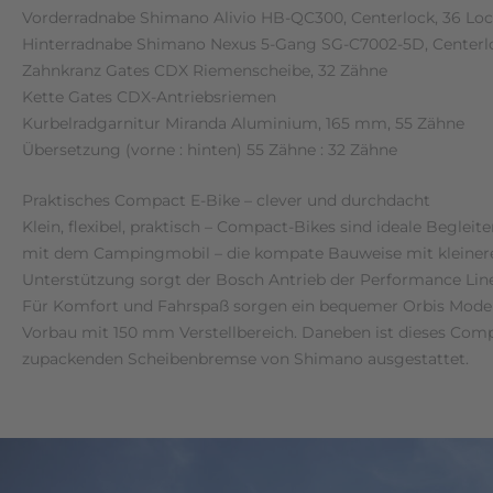
Vorderradnabe Shimano Alivio HB-QC300, Centerlock, 36 Lo
Hinterradnabe Shimano Nexus 5-Gang SG-C7002-5D, Centerloc
Zahnkranz Gates CDX Riemenscheibe, 32 Zähne
Kette Gates CDX-Antriebsriemen
Kurbelradgarnitur Miranda Aluminium, 165 mm, 55 Zähne
Übersetzung (vorne : hinten) 55 Zähne : 32 Zähne
Praktisches Compact E-Bike – clever und durchdacht
Klein, flexibel, praktisch – Compact-Bikes sind ideale Beglei
mit dem Campingmobil – die kompate Bauweise mit kleineren 
Unterstützung sorgt der Bosch Antrieb der Performance Line
Für Komfort und Fahrspaß sorgen ein bequemer Orbis Moderat
Vorbau mit 150 mm Verstellbereich. Daneben ist dieses Compa
zupackenden Scheibenbremse von Shimano ausgestattet.