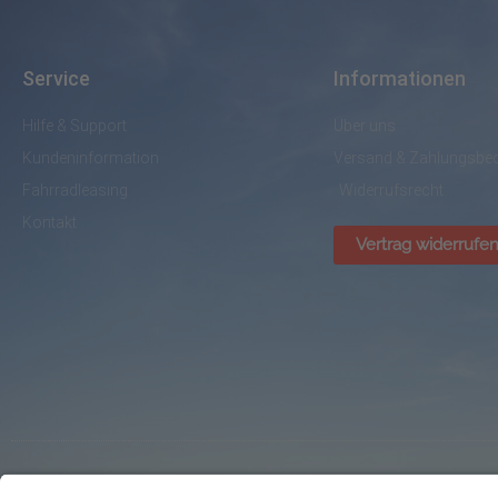
Service
Informationen
Hilfe & Support
Über uns
Kundeninformation
Versand & Zahlungsbe
Fahrradleasing
Widerrufsrecht
Kontakt
Vertrag widerrufe
© BikePark Dissen / AVR Handelsgesellschaft mbH