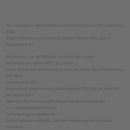
Zusätzliche Informationen
Rezensionen (0)
NEU Kreidler E-Bike Elektro-Fahrrad 27,5 Zoll Eco10 Cross Mod.
2025
Bosch Performance Smart CX 85NM i750Wh Kiox 300 11-
GangDeore XT
Reichweite : ca. 60-280 km ( je nach Fahrweise)
Rahmenhöhe Wave 27.5″: 50, 55 cm
Drive Unit Bosch Performance Line CX, BES3, 36 V Mittelmotor,
250 Watt
Display Kiox 300
Akku Bosch Rahmenakku vollintegriert, 750 Wh, 36 Volt, 20.1
Ah, Unterrhohr
Rahmen Aluminium 6061, Bosch BES3, vollintegriert
zul. Gesamtgewicht 140 kg
Farbe graugrün glänzend
Gabel Suntour Mobie34, 100 mm Federweg mit Lockout-
Funktion,