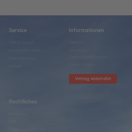
Service
Informationen
Hilfe & Support
Über uns
Kundeninformation
Versand &
Zahlungsbedingungen
Fahrradleasing
Widerrufsrecht
Kontakt
Vertrag widerrufen
Rechtliches
Impressum
AGB
Ergänzende AGB zum