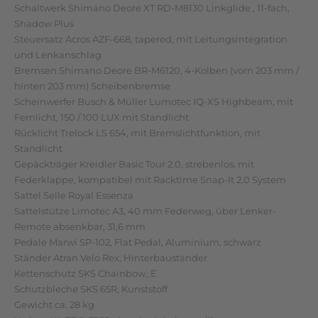
Schaltwerk Shimano Deore XT RD-M8130 Linkglide , 11-fach,
Shadow Plus
Steuersatz Acros AZF-668, tapered, mit Leitungsintegration
und Lenkanschlag
Bremsen Shimano Deore BR-M6120, 4-Kolben (vorn 203 mm /
hinten 203 mm) Scheibenbremse
Scheinwerfer Busch & Müller Lumotec IQ-XS Highbeam, mit
Fernlicht, 150 / 100 LUX mit Standlicht
Rücklicht Trelock LS 654, mit Bremslichtfunktion, mit
Standlicht
Gepäckträger Kreidler Basic Tour 2.0, strebenlos, mit
Federklappe, kompatibel mit Racktime Snap-It 2.0 System
Sattel Selle Royal Essenza
Sattelstütze Limotec A3, 40 mm Federweg, über Lenker-
Remote absenkbar, 31,6 mm
Pedale Marwi SP-102, Flat Pedal, Aluminium, schwarz
Ständer Atran Velo Rex, Hinterbauständer
Kettenschutz SKS Chainbow_E
Schutzbleche SKS 65R, Kunststoff
Gewicht ca. 28 kg