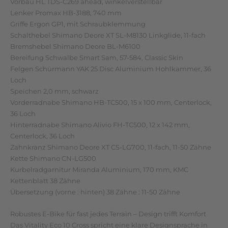
Vorbau HL TDS-C269 ahead, winkelverstellbar
Lenker Promax HB-3188, 740 mm
Griffe Ergon GP1, mit Schraubklemmung
Schalthebel Shimano Deore XT SL-M8130 Linkglide, 11-fach
Bremshebel Shimano Deore BL-M6100
Bereifung Schwalbe Smart Sam, 57-584, Classic Skin
Felgen Schürmann YAK 25 Disc Aluminium Hohlkammer, 36
Loch
Speichen 2,0 mm, schwarz
Vorderradnabe Shimano HB-TC500, 15 x 100 mm, Centerlock,
36 Loch
Hinterradnabe Shimano Alivio FH-TC500, 12 x 142 mm,
Centerlock, 36 Loch
Zahnkranz Shimano Deore XT CS-LG700, 11-fach, 11-50 Zähne
Kette Shimano CN-LG500
Kurbelradgarnitur Miranda Aluminium, 170 mm, KMC
Kettenblatt 38 Zähne
Übersetzung (vorne : hinten) 38 Zähne : 11-50 Zähne
Robustes E-Bike für fast jedes Terrain – Design trifft Komfort
Das Vitality Eco 10 Cross spricht eine klare Designsprache in