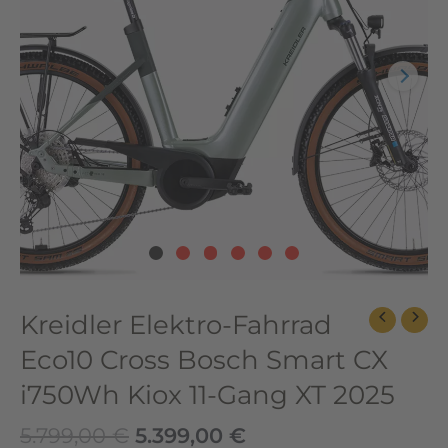
Smart
CX
i750Wh
Kiox
11-
Gang
XT
2025
Menge
Kreidler Elektro-Fahrrad
Eco10 Cross Bosch Smart CX
i750Wh Kiox 11-Gang XT 2025
5.799,00
€
5.399,00
€