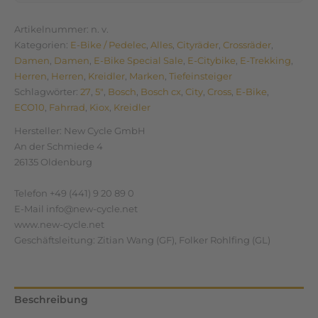
Artikelnummer:
n. v.
Kategorien:
E-Bike / Pedelec
,
Alles
,
Cityräder
,
Crossräder
,
Damen
,
Damen
,
E-Bike Special Sale
,
E-Citybike
,
E-Trekking
,
Herren
,
Herren
,
Kreidler
,
Marken
,
Tiefeinsteiger
Schlagwörter:
27
,
5"
,
Bosch
,
Bosch cx
,
City
,
Cross
,
E-Bike
,
ECO10
,
Fahrrad
,
Kiox
,
Kreidler
Hersteller:
New Cycle GmbH
An der Schmiede 4
26135 Oldenburg
Telefon +49 (441) 9 20 89 0
E-Mail info@new-cycle.net
www.new-cycle.net
Geschäftsleitung: Zitian Wang (GF), Folker Rohlfing (GL)
Beschreibung