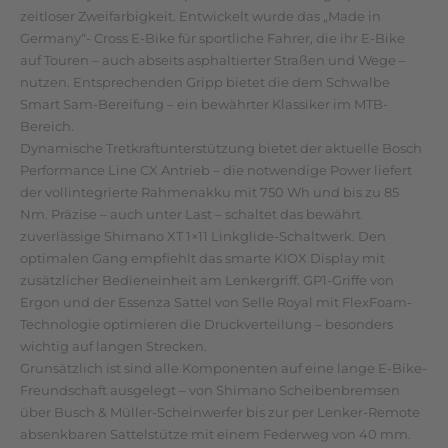
zeitloser Zweifarbigkeit. Entwickelt wurde das „Made in
Germany“- Cross E-Bike für sportliche Fahrer, die ihr E-Bike
auf Touren – auch abseits asphaltierter Straßen und Wege –
nutzen. Entsprechenden Gripp bietet die dem Schwalbe
Smart Sam-Bereifung – ein bewährter Klassiker im MTB-
Bereich.
Dynamische Tretkraftunterstützung bietet der aktuelle Bosch
Performance Line CX Antrieb – die notwendige Power liefert
der vollintegrierte Rahmenakku mit 750 Wh und bis zu 85
Nm. Präzise – auch unter Last – schaltet das bewährt
zuverlässige Shimano XT 1×11 Linkglide-Schaltwerk. Den
optimalen Gang empfiehlt das smarte KIOX Display mit
zusätzlicher Bedieneinheit am Lenkergriff. GP1-Griffe von
Ergon und der Essenza Sattel von Selle Royal mit FlexFoam-
Technologie optimieren die Druckverteilung – besonders
wichtig auf langen Strecken.
Grunsätzlich ist sind alle Komponenten auf eine lange E-Bike-
Freundschaft ausgelegt – von Shimano Scheibenbremsen
über Busch & Müller-Scheinwerfer bis zur per Lenker-Remote
absenkbaren Sattelstütze mit einem Federweg von 40 mm.