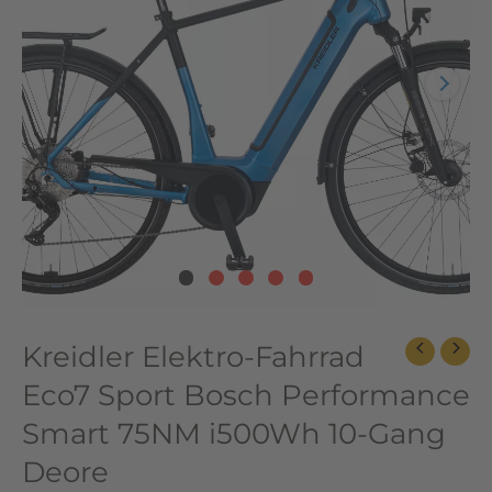
Performance
Smart
75NM
i500Wh
10-
Gang
Deore
Menge
Kreidler Elektro-Fahrrad
Eco7 Sport Bosch Performance
Smart 75NM i500Wh 10-Gang
Deore