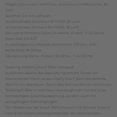
Felgen Schürmann YAK19 Disc Aluminium Hohlkammer, 36
Loch
Speichen 2,0 mm, schwarz
Vorderradnabe Shimano HB-TX506, 36 Loch
Hinterradnabe Shimano FH-TX506, 36 Loch
Zahnkranz Shimano Deore CS-M4100, 10-fach, 11-42 Zähne
Kette KMC E10 EPT
Kurbelradgarnitur Miranda Aluminium, 170 mm, KMC
Kettenblatt 38 Zähne
Übersetzung (vorne : hinten) 38 Zähne : 11-42 Zähne
Trekking-Erlebnis plus E-Bike-Fahrspaß
Ausfahrten abseits des Asphalts? Sportliche Touren am
Wochenende? Dann ist das Vitality Eco 7 Sport die perfekte
Wahl für Ihr Abenteuer. Das in drei Rahmenformen erhältliche
Trekking E-Bike in matt blau überzeugt nicht nur mit einer
hochwertigen Gesamtausstattung, sondern auch mit
einzigartigem Fahrvergnügen.
Der Mittelmotor der Bosch Performance Line (Smarte System)
wird durch einen vollintegrierten 500 Wh-Rahmenakku