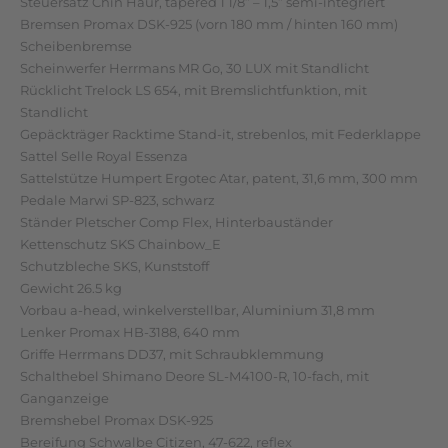
Steuersatz Chin Haur, tapered 1 1/8” – 1,5” semi-integriert
Bremsen Promax DSK-925 (vorn 180 mm / hinten 160 mm)
Scheibenbremse
Scheinwerfer Herrmans MR Go, 30 LUX mit Standlicht
Rücklicht Trelock LS 654, mit Bremslichtfunktion, mit
Standlicht
Gepäckträger Racktime Stand-it, strebenlos, mit Federklappe
Sattel Selle Royal Essenza
Sattelstütze Humpert Ergotec Atar, patent, 31,6 mm, 300 mm
Pedale Marwi SP-823, schwarz
Ständer Pletscher Comp Flex, Hinterbauständer
Kettenschutz SKS Chainbow_E
Schutzbleche SKS, Kunststoff
Gewicht 26.5 kg
Vorbau a-head, winkelverstellbar, Aluminium 31,8 mm
Lenker Promax HB-3188, 640 mm
Griffe Herrmans DD37, mit Schraubklemmung
Schalthebel Shimano Deore SL-M4100-R, 10-fach, mit
Ganganzeige
Bremshebel Promax DSK-925
Bereifung Schwalbe Citizen, 47-622, reflex