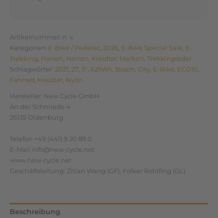
Artikelnummer:
n. v.
Kategorien:
E-Bike / Pedelec
,
2026
,
E-Bike Special Sale
,
E-
Trekking
,
Herren
,
Herren
,
Kreidler
,
Marken
,
Trekkingräder
Schlagwörter:
2021
,
27
,
5"
,
625Wh
,
Bosch
,
City
,
E-Bike
,
ECO10
,
Fahrrad
,
Kreidler
,
Nyon
Hersteller:
New Cycle GmbH
An der Schmiede 4
26135 Oldenburg
Telefon +49 (441) 9 20 89 0
E-Mail info@new-cycle.net
www.new-cycle.net
Geschäftsleitung: Zitian Wang (GF), Folker Rohlfing (GL)
Beschreibung