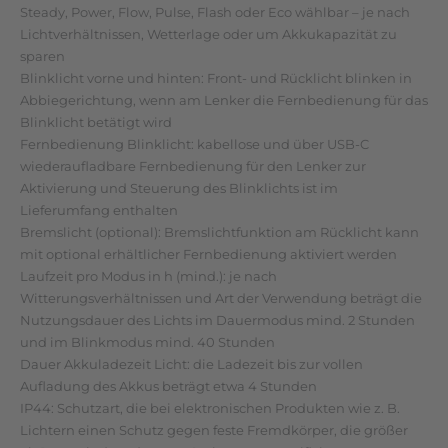
Steady, Power, Flow, Pulse, Flash oder Eco wählbar – je nach
Lichtverhältnissen, Wetterlage oder um Akkukapazität zu
sparen
Blinklicht vorne und hinten: Front- und Rücklicht blinken in
Abbiegerichtung, wenn am Lenker die Fernbedienung für das
Blinklicht betätigt wird
Fernbedienung Blinklicht: kabellose und über USB-C
wiederaufladbare Fernbedienung für den Lenker zur
Aktivierung und Steuerung des Blinklichts ist im
Lieferumfang enthalten
Bremslicht (optional): Bremslichtfunktion am Rücklicht kann
mit optional erhältlicher Fernbedienung aktiviert werden
Laufzeit pro Modus in h (mind.): je nach
Witterungsverhältnissen und Art der Verwendung beträgt die
Nutzungsdauer des Lichts im Dauermodus mind. 2 Stunden
und im Blinkmodus mind. 40 Stunden
Dauer Akkuladezeit Licht: die Ladezeit bis zur vollen
Aufladung des Akkus beträgt etwa 4 Stunden
IP44: Schutzart, die bei elektronischen Produkten wie z. B.
Lichtern einen Schutz gegen feste Fremdkörper, die größer