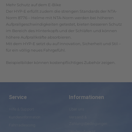
Mehr Schutz auf dem E-Bike
Der HYP-E erfüllt zudem die strengen Standards der NTA-
Norm 8776 – Helme mit NTA-Norm werden bei höheren
Aufprallgeschwindigkeiten getestet, bieten besseren Schutz
im Bereich des Hinterkopfs und der Schläfen und können
höhere Aufprallkräfte absorbieren.
Mit dem HYP-E setzt du auf Innovation, Sicherheit und Stil –
für ein völlig neues Fahrgefühl.
Beispielbilder können kostenpflichtiges Zubehör zeigen.
Service
Informationen
Hilfe & Support
Über uns
Kundeninformation
Versand &
Zahlungsbedingungen
Fahrradleasing
Widerrufsrecht