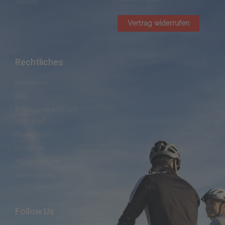
Kontakt
Vertrag widerrufen
Rechtliches
Impressum
AGB
Ergänzende AGB zum
Ratenkauf
Datenschutz
Disclaimer
Altölverordnung
Batteriegesetz
Follow Us