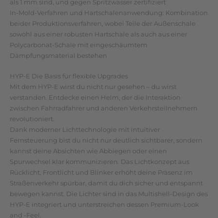
als 1 mm sind, und gegen Spritzwasser zertifiziert
In-Mold-Verfahren und Hartschalenanwendung: Kombination
beider Produktionsverfahren, wobei Teile der Außenschale
sowohl aus einer robusten Hartschale als auch aus einer
Polycarbonat-Schale mit eingeschäumtem
Dämpfungsmaterial bestehen
HYP-E Die Basis für flexible Upgrades
Mit dem HYP-E wirst du nicht nur gesehen – du wirst
verstanden. Entdecke einen Helm, der die Interaktion
zwischen Fahrradfahrer und anderen Verkehrsteilnehmern
revolutioniert.
Dank moderner Lichttechnologie mit intuitiver
Fernsteuerung bist du nicht nur deutlich sichtbarer, sondern
kannst deine Absichten wie Abbiegen oder einen
Spurwechsel klar kommunizieren. Das Lichtkonzept aus
Rücklicht, Frontlicht und Blinker erhöht deine Präsenz im
Straßenverkehr spürbar, damit du dich sicher und entspannt
bewegen kannst. Die Lichter sind in das Multishell-Design des
HYP-E integriert und unterstreichen dessen Premium-Look
and -Feel.