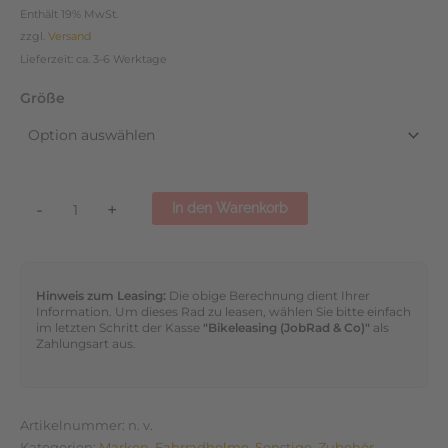
Enthält 19% MwSt.
zzgl.
Versand
Lieferzeit: ca. 3-6 Werktage
Größe
-
+
In den Warenkorb
Hinweis zum Leasing:
Die obige Berechnung dient Ihrer
Information. Um dieses Rad zu leasen, wählen Sie bitte einfach
im letzten Schritt der Kasse
"Bikeleasing (JobRad & Co)"
als
Zahlungsart aus.
Artikelnummer:
n. v.
Kategorien:
Marken
,
Fahrradhelme
,
Sonstige
,
Zubehör