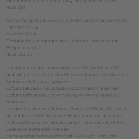
LED-Blinker mit Fernbedienung | Frontlicht-LED | LED-
Rücklicht
Kopfumfang: Gr.S (51-55 cm) | Gr.M (54-58 cm) | Gr.L (57-61 cm)
Helmschirm: Ja
Gewicht: 580 g
Designfarbe: champagne gold ( teilweise abweichende
Beispielbilder)
Rücklicht: Ja
Unterkantenschutz: Außenschale aus Polycarbonat (PC)
bedeckt die Unterkante des Helms und schützt vor Kratzern,
Stößen und Abnutzungsspuren
Lüftungsabdeckung: Abdeckung zum Verschließen der
Lüftungsöffnungen, um vor Sonne, Wind und Regen zu
schützen
Integriertes, wiederaufladbares Front- und Rücklicht: fest an
der Vorder- und Rückseite des Helms verbaute Lichter für
mehr Sichtbarkeit im Straßenverkehr – können mit USB-C-
Ladekabel aufgeladen werden
Sechs verschiedene Leuchtmodi (Rück- und Frontlicht):