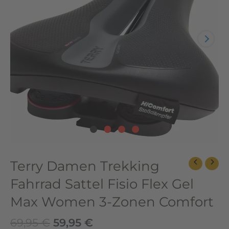
Flex
Gel
Max
Women
3-
Zonen
Comfort
Menge
Terry Damen Trekking
Fahrrad Sattel Fisio Flex Gel
Max Women 3-Zonen Comfort
69,95
€
59,95
€