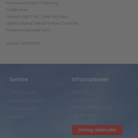
Features Einsatz Trekking
Größe Max
Gestell Light FeC Steel schwarz
Obermaterial WeatherMax DuraSilk
Polsterung ErgoFoam
Artikel 42300263
Service
Informationen
Hilfe & Support
Über uns
Kundeninformation
Versand &
Zahlungsbedingungen
Fahrradleasing
Widerrufsrecht
Kontakt
Vertrag widerrufen