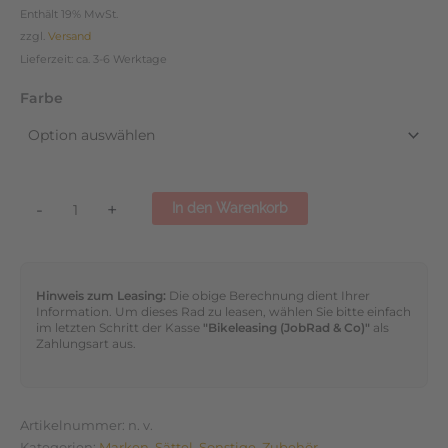
Enthält 19% MwSt.
zzgl.
Versand
Lieferzeit: ca. 3-6 Werktage
Farbe
-
+
In den Warenkorb
Hinweis zum Leasing:
Die obige Berechnung dient Ihrer
Information. Um dieses Rad zu leasen, wählen Sie bitte einfach
im letzten Schritt der Kasse
"Bikeleasing (JobRad & Co)"
als
Zahlungsart aus.
Artikelnummer:
n. v.
Kategorien:
Marken
,
Sättel
,
Sonstige
,
Zubehör