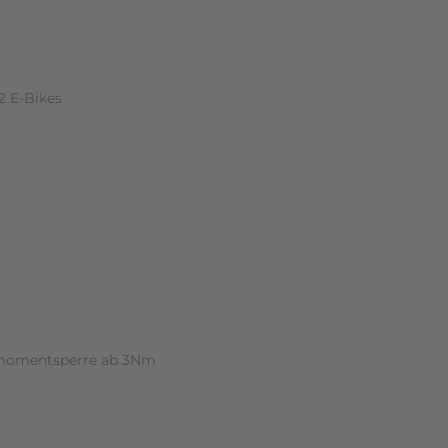
n (0)
2 E-Bikes
hmomentsperre ab 3Nm