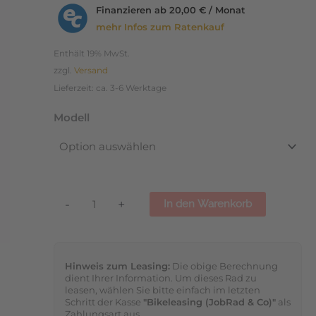
E-
Finanzieren ab
20,00 € / Monat
Bikes
mehr Infos zum Ratenkauf
und
Enthält 19% MwSt.
abklappbar
zzgl.
Versand
Menge
Lieferzeit: ca. 3-6 Werktage
Modell
-
+
In den Warenkorb
Hinweis zum Leasing:
Die obige Berechnung
dient Ihrer Information. Um dieses Rad zu
leasen, wählen Sie bitte einfach im letzten
Schritt der Kasse
"Bikeleasing (JobRad & Co)"
als
Zahlungsart aus.