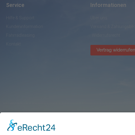
Service
Informationen
Hilfe & Support
Über uns
Kundeninformation
Versand & Zahlungsbe
Fahrradleasing
Widerrufsrecht
Kontakt
Vertrag widerrufe
© BikePark Dissen / AVR Handelsgesellschaft mbH