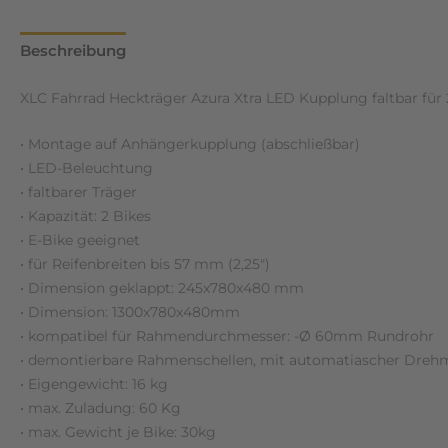
Beschreibung
Zusätzliche Informationen
Rezensione
XLC Fahrrad Heckträger Azura Xtra LED Kupplung faltbar für 
• Montage auf Anhängerkupplung (abschließbar)
• LED-Beleuchtung
• faltbarer Träger
• Kapazität: 2 Bikes
• E-Bike geeignet
• für Reifenbreiten bis 57 mm (2,25″)
• Dimension geklappt: 245x780x480 mm
• Dimension: 1300x780x480mm
• kompatibel für Rahmendurchmesser: -Ø 60mm Rundrohr
• demontierbare Rahmenschellen, mit automatiascher Dre
• Eigengewicht: 16 kg
• max. Zuladung: 60 Kg
• max. Gewicht je Bike: 30kg