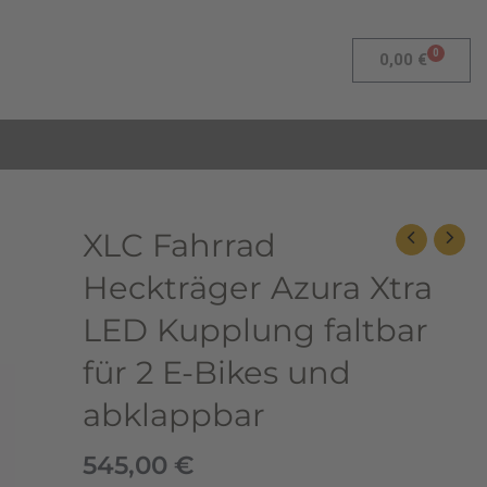
0
Warenk
0,00
€
XLC
XLC Fahrrad
Fahrrad
Heckträger Azura Xtra
Heckträger
Azura
LED Kupplung faltbar
Xtra
für 2 E-Bikes und
LED
Kupplung
abklappbar
faltbar
für
545,00
€
2