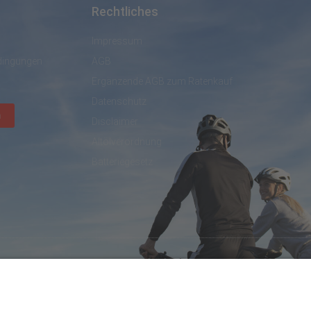
Rechtliches
Impressum
dingungen
AGB
Ergänzende AGB zum Ratenkauf
Datenschutz
n
Disclaimer
Altölverordnung
Batteriegesetz
created by DL IT- und Internetservices