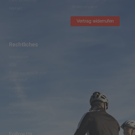
Fahrradleasing
Widerrufsrecht
Kontakt
Vertrag widerrufen
Rechtliches
Impressum
AGB
Ergänzende AGB zum
Ratenkauf
Datenschutz
Disclaimer
Altölverordnung
Batteriegesetz
Follow Us