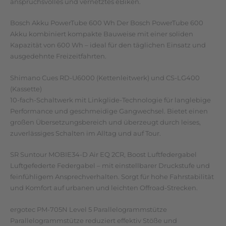
anspruchsvolles und vernetztes eBiken.
Bosch Akku PowerTube 600 Wh Der Bosch PowerTube 600
Akku kombiniert kompakte Bauweise mit einer soliden
Kapazität von 600 Wh – ideal für den täglichen Einsatz und
ausgedehnte Freizeitfahrten.
Shimano Cues RD-U6000 (Kettenleitwerk) und CS-LG400
(Kassette)
10-fach-Schaltwerk mit Linkglide-Technologie für langlebige
Performance und geschmeidige Gangwechsel. Bietet einen
großen Übersetzungsbereich und überzeugt durch leises,
zuverlässiges Schalten im Alltag und auf Tour.
SR Suntour MOBIE34-D Air EQ 2CR, Boost Luftfedergabel
Luftgefederte Federgabel – mit einstellbarer Druckstufe und
feinfühligem Ansprechverhalten. Sorgt für hohe Fahrstabilität
und Komfort auf urbanen und leichten Offroad-Strecken.
ergotec PM-705N Level 5 Parallelogrammstütze
Parallelogrammstütze reduziert effektiv Stöße und