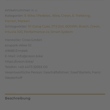
Artikelnummer:
n. v.
Kategorien:
E-Bike / Pedelec
,
Alles
,
Creon
,
E-Trekking
,
Herren
,
Marken
Schlagwörter:
10-Gang Cues
,
27.5 Zoll
,
600Wh
,
Bosch
,
Creon
,
Intuvia 100
,
Performance cx
,
Smart System
Hersteller:
Cross GmbH
ecopark-Allee 10
49685 Emstek
E-Mail: info@creon.bike
https://creon.bike/
Telefon: +49 4473 32593-00
Verantwortliche Person:
Geschäftsführer: Josef Bartels, Franz
Westerhoff
Beschreibung
Zusätzliche Informationen