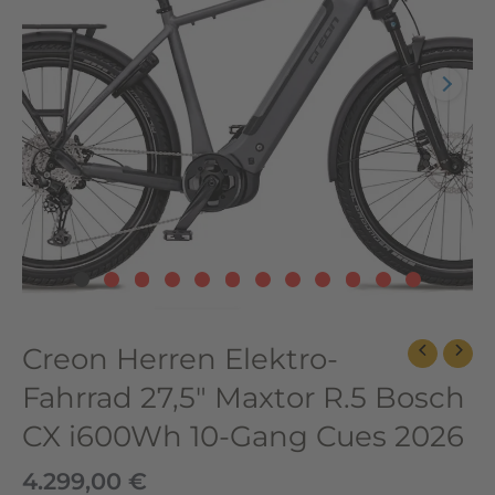
R.5
Bosch
CX
i600Wh
10-
Gang
Cues
2026
Menge
Creon Herren Elektro-
Fahrrad 27,5″ Maxtor R.5 Bosch
CX i600Wh 10-Gang Cues 2026
4.299,00
€