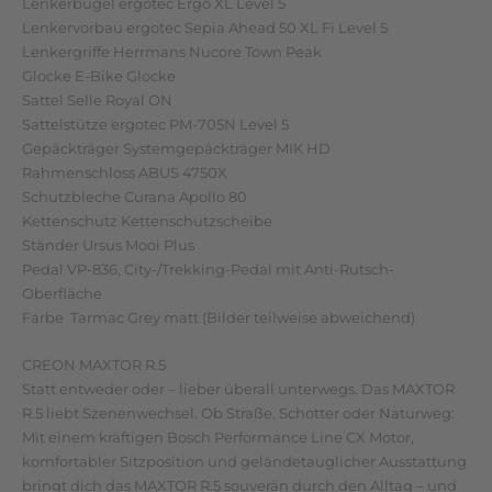
Lenkerbügel ergotec Ergo XL Level 5
Lenkervorbau ergotec Sepia Ahead 50 XL Fi Level 5
Lenkergriffe Herrmans Nucore Town Peak
Glocke E-Bike Glocke
Sattel Selle Royal ON
Sattelstütze ergotec PM-705N Level 5
Gepäckträger Systemgepäckträger MIK HD
Rahmenschloss ABUS 4750X
Schutzbleche Curana Apollo 80
Kettenschutz Kettenschutzscheibe
Ständer Ursus Mooi Plus
Pedal VP-836, City-/Trekking-Pedal mit Anti-Rutsch-
Oberfläche
Farbe Tarmac Grey matt (Bilder teilweise abweichend)
CREON MAXTOR R.5
Statt entweder oder – lieber überall unterwegs. Das MAXTOR
R.5 liebt Szenenwechsel. Ob Straße, Schotter oder Naturweg:
Mit einem kräftigen Bosch Performance Line CX Motor,
komfortabler Sitzposition und geländetauglicher Ausstattung
bringt dich das MAXTOR R.5 souverän durch den Alltag – und