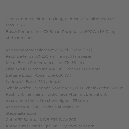
Rezensionen (0)
Creon Herren Elektro-Trekking-Fahrrad 27,5 Zoll Maxtor R.5
Mod. 2026
Bosch Performance CX Smart Powerpack i600Wh 10-Gang
Shimano Cues
Rahmengrösse : Diamant 27,5 Zoll 56 cm (Gr.L)
Reichweite : ca. 60-250 km ( je nach fahrweise)
Motor Bosch Performance Line CX, 85 Nm
Display/HMI Bosch Intuvia 100, Bosch LED Remote
Batterie Bosch PowerTube 600 Wh
Ladegerät Bosch 2A Ladegerät
Scheinwerfer Herrmans Nordic MR9, LED Scheinwerfer, 60 Lux
Rücklicht Herrmans Nordic Trace Plus, mit Bremslicht
max. unterstützte Geschwindigkeit 25 km/h
Rahmen MAXTOR Hardtail, Aluminium
Steuersatz acros
Gabel SR Suntour MOBIE34-D Air 2CR
Kurbelarm Miranda Epsilon, 172,5 mm, schwarz