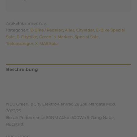
Artikelnummer:
n. v.
Kategorien:
E-Bike / Pedelec
,
Alles
,
Cityräder
,
E-Bike Special
Sale
,
E-Citybike
,
Green´s
,
Marken
,
Special Sale
,
Tiefeinsteiger
,
X-MAS Sale
Beschreibung
Zusätzliche Informationen
Rezensionen (0)
NEU Green`s City Elektro-Fahrrad 28 Zoll Margate Mod.
2022/23
Bosch Performance 50NM Akku i500Wh 5-Gang Nabe
Rücktritt