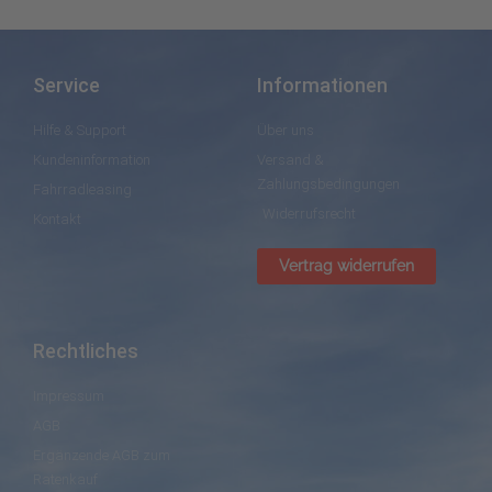
Service
Informationen
Hilfe & Support
Über uns
Kundeninformation
Versand &
Zahlungsbedingungen
Fahrradleasing
Widerrufsrecht
Kontakt
Vertrag widerrufen
Rechtliches
Impressum
AGB
Ergänzende AGB zum
Ratenkauf