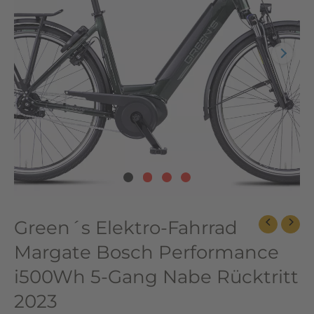
Performance
i500Wh
5-
Gang
Nabe
Rücktritt
2023
Menge
Green´s Elektro-Fahrrad
Margate Bosch Performance
i500Wh 5-Gang Nabe Rücktritt
2023