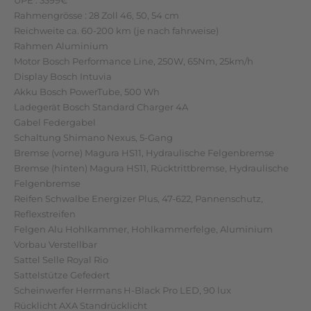
UPE : 3399€
Rahmengrösse : 28 Zoll 46, 50, 54 cm
Reichweite ca. 60-200 km (je nach fahrweise)
Rahmen Aluminium
Motor Bosch Performance Line, 250W, 65Nm, 25km/h
Display Bosch Intuvia
Akku Bosch PowerTube, 500 Wh
Ladegerät Bosch Standard Charger 4A
Gabel Federgabel
Schaltung Shimano Nexus, 5-Gang
Bremse (vorne) Magura HS11, Hydraulische Felgenbremse
Bremse (hinten) Magura HS11, Rücktrittbremse, Hydraulische
Felgenbremse
Reifen Schwalbe Energizer Plus, 47-622, Pannenschutz,
Reflexstreifen
Felgen Alu Hohlkammer, Hohlkammerfelge, Aluminium
Vorbau Verstellbar
Sattel Selle Royal Rio
Sattelstütze Gefedert
Scheinwerfer Herrmans H-Black Pro LED, 90 lux
Rücklicht AXA Standrücklicht