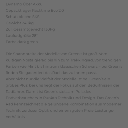
Dynamo Über Akku
Gepäckträger Racktime Eco 2.0
Schutzbleche SKS
Gewicht 24.1kg
Zul. Gesamtgewicht 130kg
Laufradgröße 28″
Farbe dark green
Die Spannbreite der Modelle von Green‘s ist groß. Vom
kultigen Nostalgierad bis hin zum Trekkingrad, von trendigen
Farben wie Mint bis hin zum klassischen Schwarz – bei Green‘s
finden Sie garantiert das Rad, das zu Ihnen passt.
Aber nicht nur die Vielfalt der Modelle ist bei Green’s ein
großes Plus: bei uns liegt der Fokus auf den Bedürfnissen der
Radfahrer. Damit ist Green‘s stets am Puls des
Endverbrauchers in Punkto Technik und Design. Das Green‘s
Rad kennzeichnet die gelungene Kombination aus moderner
Technik, zeitloser Optik und einem guten Preis-Leistungs-
Verhältnis.