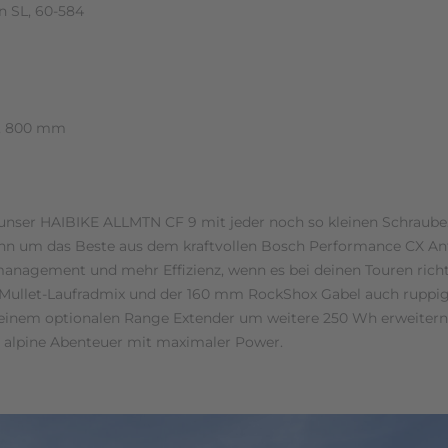
in SL, 60-584
°, 800 mm
unser HAIBIKE ALLMTN CF 9 mit jeder noch so kleinen Schraube.
nn um das Beste aus dem kraftvollen Bosch Performance CX Ant
nagement und mehr Effizienz, wenn es bei deinen Touren richt
ullet-Laufradmix und der 160 mm RockShox Gabel auch ruppige
it einem optionalen Range Extender um weitere 250 Wh erweite
ür alpine Abenteuer mit maximaler Power.