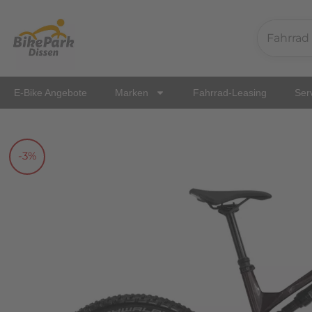
Zum
Inhalt
springen
E-Bike Angebote
Marken
Fahrrad-Leasing
Ser
-3%