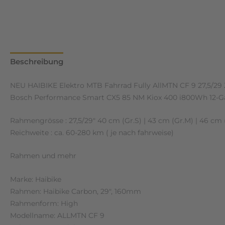
Beschreibung
Zusätzliche Informationen
Rezensione
NEU HAIBIKE Elektro MTB Fahrrad Fully AllMTN CF 9 27,5/29 
Bosch Performance Smart CX5 85 NM Kiox 400 i800Wh 12-
Rahmengrösse : 27,5/29″ 40 cm (Gr.S) | 43 cm (Gr.M) | 46 cm (
Reichweite : ca. 60-280 km ( je nach fahrweise)
Rahmen und mehr
Marke: Haibike
Rahmen: Haibike Carbon, 29″, 160mm
Rahmenform: High
Modellname: ALLMTN CF 9