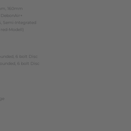
4 mm, 160mm
 DebonAir+
, Semi-Integrated
 red-Modell)
unded, 6 bolt Disc
ounded, 6 bolt Disc
nge