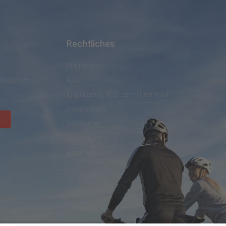
Rechtliches
Impressum
dingungen
AGB
Ergänzende AGB zum Ratenkauf
Datenschutz
n
Disclaimer
Altölverordnung
Batteriegesetz