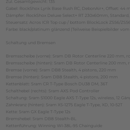
Zul. Gesamtgewicht: 135
Gabel: RockShox Lyrik Base Rush RC, DebonAir+, Offset: 4
Dämpfer: RockShox Deluxe Select+ RT 230x60mm, Standard,
Steuersatz: Acros ICR Top cup / bottom BlockLock ZS56/ZS56
Farbe: black/platinum glänzend (Teilweise Beispielbilder vom
Schaltung und Bremsen
Bremsscheibe (vorne): Sram DB Rotor Centerline 220 mm, ro
Bremsscheibe (hinten): Sram DB Rotor Centerline 200 mm, r
Bremse (vorne): Sram DB8 Stealth, 4 pistons, 220 mm
Bremse (hinten): Sram DB8 Stealth, 4 pistons, 200 mm
Kettenblatt: Sram CR T-Type Bosch DU38 DM, 36T
Schalthebel (rechts): Sram AXS Pod Controller
Schaltung: Sram S1000 Eagle AXS T-Type 12s, wireless, 12 Gä
Zahnkranz (hinten): Sram XS-1275 Eagle T-Type, XD, 10-52T
Kette: Sram GX Eagle T-Type 12s
Bremshebel: Sram DB8 Stealth-BL
Kettenführung: Winning WI-38L-95 Chainguide