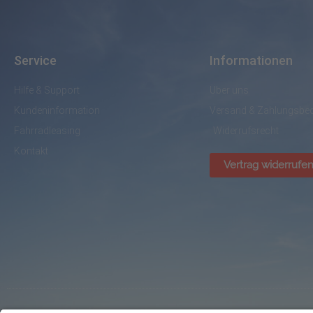
Service
Informationen
Hilfe & Support
Über uns
Kundeninformation
Versand & Zahlungsbe
Fahrradleasing
Widerrufsrecht
Kontakt
Vertrag widerrufe