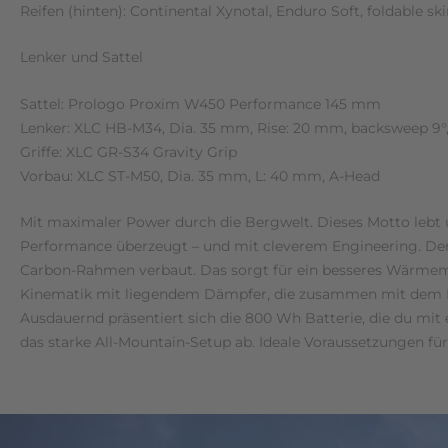
Reifen (hinten): Continental Xynotal, Enduro Soft, foldable sk
Lenker und Sattel
Sattel: Prologo Proxim W450 Performance 145 mm
Lenker: XLC HB-M34, Dia. 35 mm, Rise: 20 mm, backsweep 9
Griffe: XLC GR-S34 Gravity Grip
Vorbau: XLC ST-M50, Dia. 35 mm, L: 40 mm, A-Head
Mit maximaler Power durch die Bergwelt. Dieses Motto lebt 
Performance überzeugt – und mit cleverem Engineering. De
Carbon-Rahmen verbaut. Das sorgt für ein besseres Wärmema
Kinematik mit liegendem Dämpfer, die zusammen mit dem M
Ausdauernd präsentiert sich die 800 Wh Batterie, die du m
das starke All-Mountain-Setup ab. Ideale Voraussetzungen f