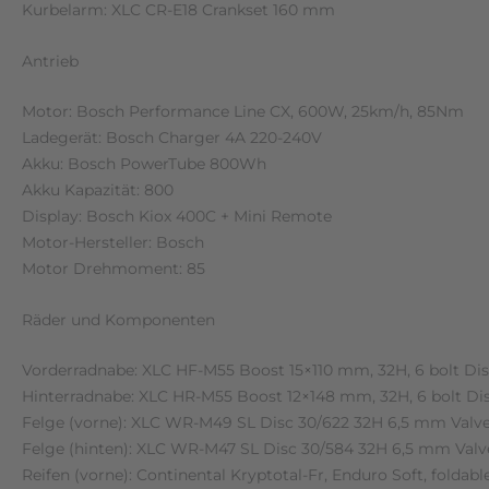
Kurbelarm: XLC CR-E18 Crankset 160 mm
Antrieb
Motor: Bosch Performance Line CX, 600W, 25km/h, 85Nm
Ladegerät: Bosch Charger 4A 220-240V
Akku: Bosch PowerTube 800Wh
Akku Kapazität: 800
Display: Bosch Kiox 400C + Mini Remote
Motor-Hersteller: Bosch
Motor Drehmoment: 85
Räder und Komponenten
Vorderradnabe: XLC HF-M55 Boost 15×110 mm, 32H, 6 bolt Di
Hinterradnabe: XLC HR-M55 Boost 12×148 mm, 32H, 6 bolt Di
Felge (vorne): XLC WR-M49 SL Disc 30/622 32H 6,5 mm Valv
Felge (hinten): XLC WR-M47 SL Disc 30/584 32H 6,5 mm Valv
Reifen (vorne): Continental Kryptotal-Fr, Enduro Soft, foldabl