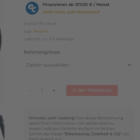
AllMtn
Finanzieren ab
157,00 € / Monat
CF
mehr Infos zum Ratenkauf
9
Enthält 19% MwSt.
12-
zzgl.
Versand
Gang
Lieferzeit: ca. 3-6 Werktage
2026
Menge
Rahmengrösse
-
+
In den Warenkorb
Hinweis zum Leasing:
Die obige Berechnung
dient Ihrer Information. Um dieses Rad zu
leasen, wählen Sie bitte einfach im letzten
Schritt der Kasse
"Bikeleasing (JobRad & Co)"
als
Zahlungsart aus.