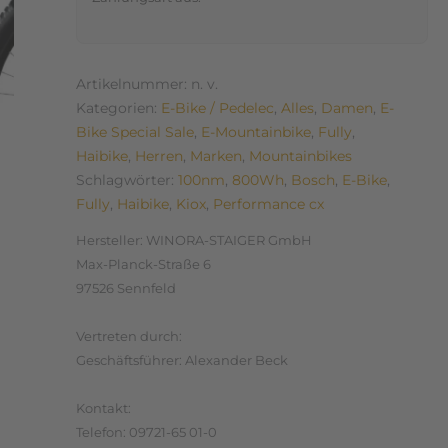
Artikelnummer:
n. v.
Kategorien:
E-Bike / Pedelec
,
Alles
,
Damen
,
E-
Bike Special Sale
,
E-Mountainbike
,
Fully
,
Haibike
,
Herren
,
Marken
,
Mountainbikes
Schlagwörter:
100nm
,
800Wh
,
Bosch
,
E-Bike
,
Fully
,
Haibike
,
Kiox
,
Performance cx
Hersteller:
WINORA-STAIGER GmbH
Max-Planck-Straße 6
97526 Sennfeld
Vertreten durch:
Geschäftsführer: Alexander Beck
Kontakt:
Telefon: 09721-65 01-0