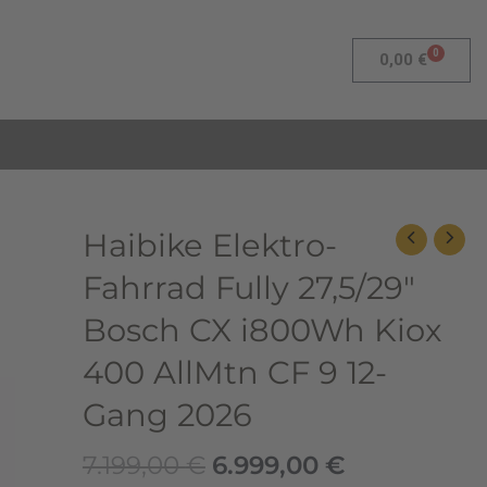
0
Warenk
0,00
€
Ursprünglicher
Aktueller
Haibike
Haibike Elektro-
Preis
Preis
Elektro-
Fahrrad Fully 27,5/29″
war:
ist:
Fahrrad
7.199,00 €
6.999,00 €.
Fully
Bosch CX i800Wh Kiox
27,5/29"
400 AllMtn CF 9 12-
Bosch
CX
Gang 2026
i800Wh
Kiox
7.199,00
€
6.999,00
€
400