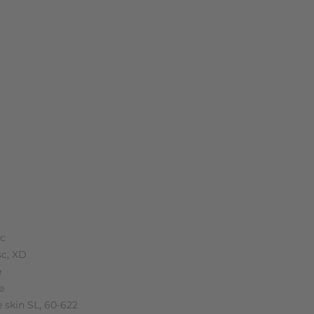
sc
sc, XD
e
e
e skin SL, 60-622